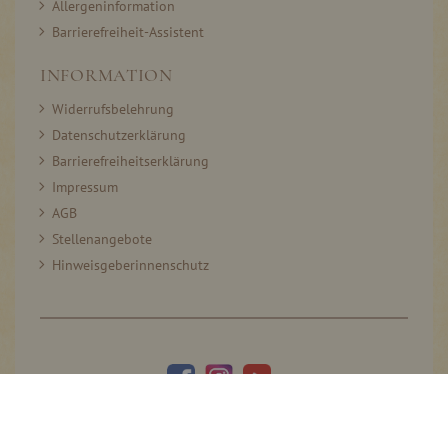
Allergeninformation
Barrierefreiheit-Assistent
INFORMATION
Widerrufsbelehrung
Datenschutzerklärung
Barrierefreiheitserklärung
Impressum
AGB
Stellenangebote
Hinweisgeberinnenschutz
© 2005–2026 Thomas Prinz GmbH. All rights reserved.