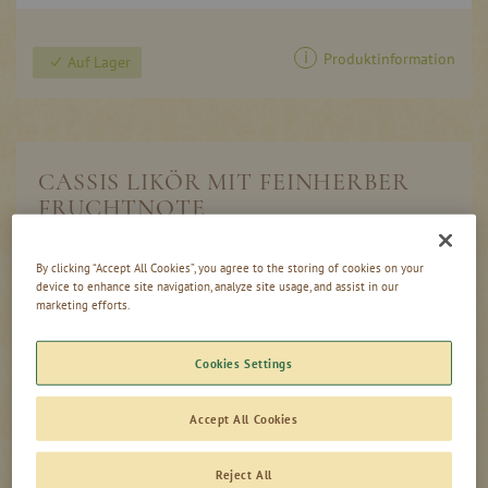
Produktinformation
Auf Lager
CASSIS LIKÖR MIT FEINHERBER
FRUCHTNOTE
Mit dem Saft schwarzer Johannisbeeren
By clicking “Accept All Cookies”, you agree to the storing of cookies on your
device to enhance site navigation, analyze site usage, and assist in our
Herb-fruchtig und vollmundig im Geschmack
marketing efforts.
Besonders gut gespritzt mit Sekt, Weißwein oder
Sodawasser
Cookies Settings
CASSIS LIKÖR: EIN STÜCK
Accept All Cookies
FRANZÖSISCHE LEBENSART
In dem Cassis Likör steckt der vollfruchtige, besonders
Reject All