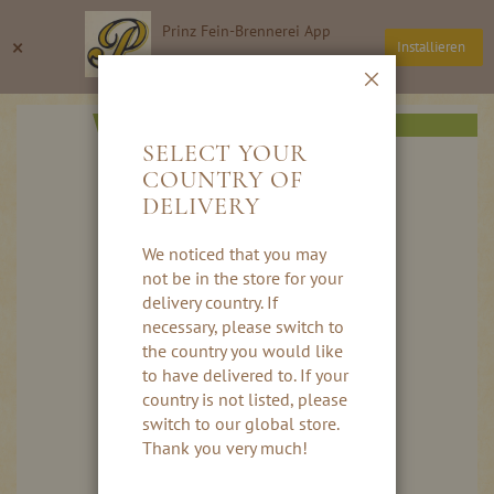
Direkt
Prinz Fein-Brennerei App
zum
Suche
Wa
×
Installieren
Inhalt
Thomas Prinz GmbH
Schließen
Skip
AKTION
to
SELECT YOUR
the
COUNTRY OF
end
DELIVERY
of
the
images
We noticed that you may
gallery
not be in the store for your
delivery country. If
necessary, please switch to
the country you would like
to have delivered to. If your
country is not listed, please
switch to our global store.
Thank you very much!