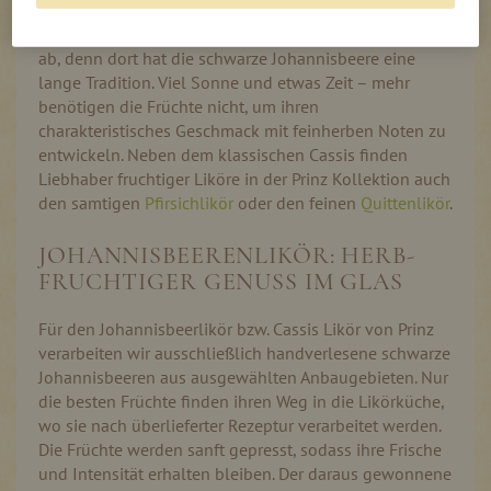
intensive Geschmack schwarzer Johannisbeeren. Die
Bezeichnung leitet sich direkt aus dem Französischen
ab, denn dort hat die schwarze Johannisbeere eine
lange Tradition. Viel Sonne und etwas Zeit – mehr
benötigen die Früchte nicht, um ihren
charakteristisches Geschmack mit feinherben Noten zu
entwickeln. Neben dem klassischen Cassis finden
Liebhaber fruchtiger Liköre in der Prinz Kollektion auch
den samtigen
Pfirsichlikör
oder den feinen
Quittenlikör
.
JOHANNISBEERENLIKÖR: HERB-
FRUCHTIGER GENUSS IM GLAS
Für den Johannisbeerlikör bzw. Cassis Likör von Prinz
verarbeiten wir ausschließlich handverlesene schwarze
Johannisbeeren aus ausgewählten Anbaugebieten. Nur
die besten Früchte finden ihren Weg in die Likörküche,
wo sie nach überlieferter Rezeptur verarbeitet werden.
Die Früchte werden sanft gepresst, sodass ihre Frische
und Intensität erhalten bleiben. Der daraus gewonnene