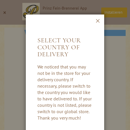
Direkt
Prinz Fein-Brennerei App
zum
Suche
Wa
×
Installieren
Inhalt
Thomas Prinz GmbH
Schließen
Skip
NEU
to
SELECT YOUR
the
COUNTRY OF
end
DELIVERY
of
the
images
We noticed that you may
gallery
not be in the store for your
delivery country. If
necessary, please switch to
the country you would like
to have delivered to. If your
country is not listed, please
switch to our global store.
Thank you very much!