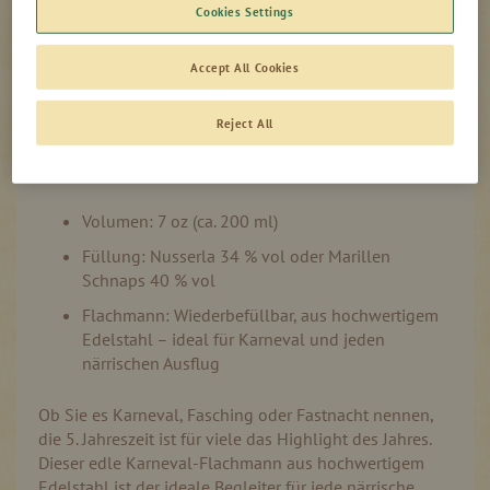
Cookies Settings
Produktinformation
Auf Lager
Accept All Cookies
Reject All
KARNEVAL ZUM MITNEHMEN
Volumen: 7 oz (ca. 200 ml)
Füllung: Nusserla 34 % vol oder Marillen
Schnaps 40 % vol
Flachmann: Wiederbefüllbar, aus hochwertigem
Edelstahl – ideal für Karneval und jeden
närrischen Ausflug
Ob Sie es Karneval, Fasching oder Fastnacht nennen,
die 5. Jahreszeit ist für viele das Highlight des Jahres.
Dieser edle Karneval-Flachmann aus hochwertigem
Edelstahl ist der ideale Begleiter für jede närrische