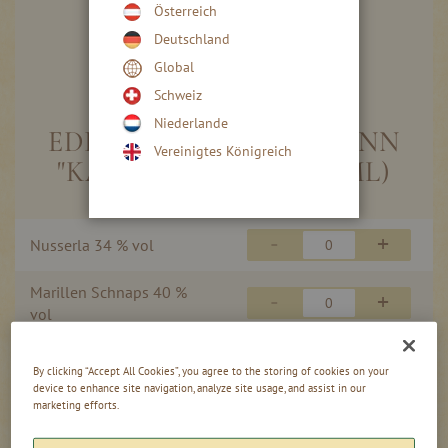
Österreich
Deutschland
Global
Skip
to
Schweiz
the
Niederlande
beginning
EDELSTAHL-FLACHMANN
Vereinigtes Königreich
of
"KARNEVAL" (CA. 200ML)
the
images
gallery
Gruppiert
-
+
Nusserla 34 % vol
Produkte
-
Artikel
Marillen Schnaps 40 %
-
+
vol
By clicking “Accept All Cookies”, you agree to the storing of cookies on your
device to enhance site navigation, analyze site usage, and assist in our
In den Warenkorb
marketing efforts.