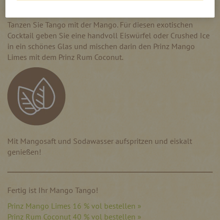
Tanzen Sie Tango mit der Mango. Für diesen exotischen
Cocktail geben Sie eine handvoll Eiswürfel oder Crushed Ice
in ein schönes Glas und mischen darin den Prinz Mango
Limes mit dem Prinz Rum Coconut.
Mit Mangosaft und Sodawasser aufspritzen und eiskalt
genießen!
Fertig ist Ihr Mango Tango!
Prinz Mango Limes 16 % vol bestellen »
Prinz Rum Coconut 40 % vol bestellen »