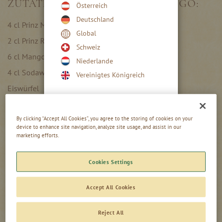
ZUTATEN FÜR DEN MANGO TANGO:
Österreich
Deutschland
4 cl Prinz Mango Limes
Global
2 cl Prinz Rum Coconut
Schweiz
6 cl Mangosaft
Niederlande
4 cl Sodawasser
Vereinigtes Königreich
Eiswürfel
By clicking “Accept All Cookies”, you agree to the storing of cookies on your
device to enhance site navigation, analyze site usage, and assist in our
marketing efforts.
IN 2 EINFACHEN SCHRITTEN
ZUBEREITET:
Cookies Settings
Accept All Cookies
Reject All