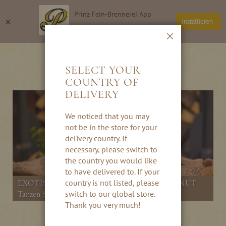
Direkt
Prinz Fein-Brennerei App
zum
Suche
Wa
×
Installieren
Inhalt
Thomas Prinz GmbH
Schließen
MANGO TANGO
SELECT YOUR
COUNTRY OF
DELIVERY
We noticed that you may
not be in the store for your
delivery country. If
necessary, please switch to
the country you would like
to have delivered to. If your
country is not listed, please
EXOTISCHER COCKTAIL MIT RUM COCONUT
switch to our global store.
Tanzen Sie Tango mit der Mango
Thank you very much!