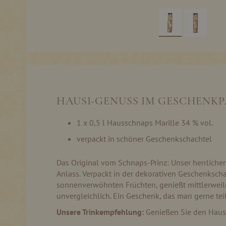
Skip
to
the
beginning
of
the
HAUSI-GENUSS IM GESCHENK
images
gallery
1 x 0,5 l Hausschnaps Marille 34 % vol.
verpackt in schöner Geschenkschachtel
Das Original vom Schnaps-Prinz: Unser herrliche
Anlass. Verpackt in der dekorativen Geschenkscha
sonnenverwöhnten Früchten, genießt mittlerweile
unvergleichlich. Ein Geschenk, das man gerne teil
Unsere Trinkempfehlung:
Genießen Sie den Hauss