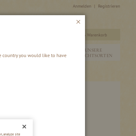
Anmelden
Registrieren
Schließen
Warenkorb
Suche
&
NEUHEITEN &
UNSERE
he country you would like to have
SAISONALES
FRUCHTSORTEN
n, analyze site