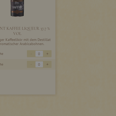
T KAFFEE LIQUEUR 37,7 %
VOL
er Kaffeelikör mit dem Destillat
romatischer Arabicabohnen.
-
+
che
-
+
che