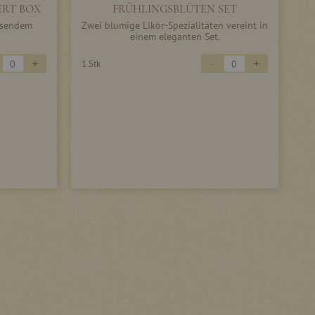
ERT BOX
FRÜHLINGSBLÜTEN SET
assendem
Zwei blumige Likör-Spezialitäten vereint in
einem eleganten Set.
+
-
+
1 Stk