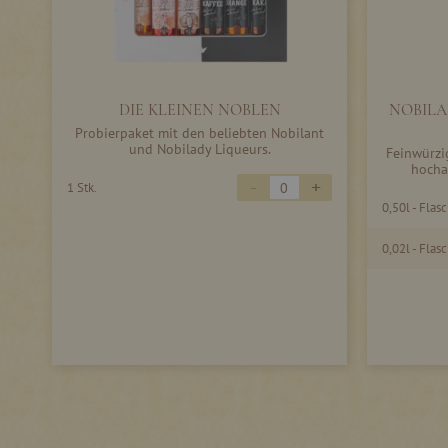
DIE KLEINEN NOBLEN
NOBILAN
Probierpaket mit den beliebten Nobilant
und Nobilady Liqueurs.
Feinwürzig
hocha
-
+
1 Stk.
0,50l - Flas
0,02l - Flas