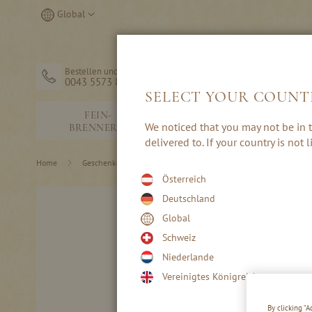
Direkt
Store
Global
zum
auswählen
Inhalt
Bestellen und Hilfe
0043 5573 82203
SELECT YOUR COUNT
FEIN-
SCHNÄPSE &
We noticed that you may not be in t
BRENNEREI
EDELBRÄNDE
delivered to. If your country is not
Home
Geschenke & Zubehör
Geschenke mit Schnaps & Likör
Österreich
Skip
Deutschland
to
Global
the
end
Schweiz
of
Niederlande
the
images
Vereinigtes Königreich
gallery
By clicking “