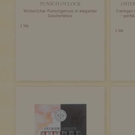
PUNSCH O'CLOCK
OSTE
Winterlicher Punschgenuss in eleganter
Cremiges O
Geschenkbox
– perfe
1 Stk.
1 Stk