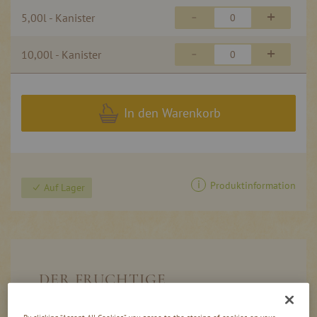
-
+
5,00l - Kanister
-
+
10,00l - Kanister
In den Warenkorb
Produktinformation
Auf Lager
DER FRUCHTIGE
HIMBEERSCHNAPS VON PRINZ
By clicking “Accept All Cookies”, you agree to the storing of cookies on your