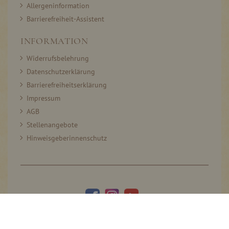
Allergeninformation
Barrierefreiheit-Assistent
INFORMATION
Widerrufsbelehrung
Datenschutzerklärung
Barrierefreiheitserklärung
Impressum
AGB
Stellenangebote
Hinweisgeberinnenschutz
© 2005–2026 Thomas Prinz GmbH. All rights reserved.