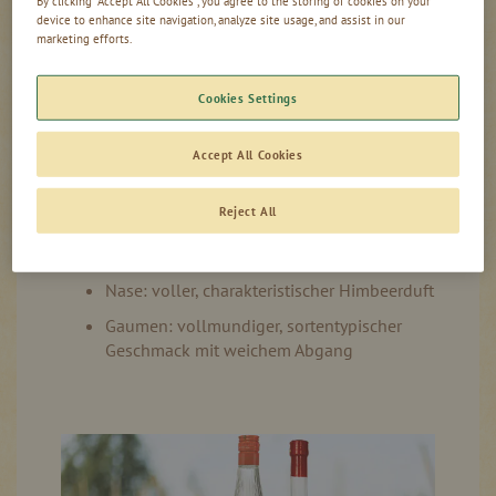
Ihre milde Himbeer-Spezialität mit 34 %
device to enhance site navigation, analyze site usage, and assist in our
vol aus Österreich
marketing efforts.
Mit handverlesenen Himbeeren aus besten
Anbaugebieten
Cookies Settings
Erzeugt mit der Erfahrung von vier
Accept All Cookies
Generationen
Perfekt für jeden Anlass, ob zu Hause oder
Reject All
unterwegs
fruchtiger Speisebegleiter
Nase: voller, charakteristischer Himbeerduft
Gaumen: vollmundiger, sortentypischer
Geschmack mit weichem Abgang