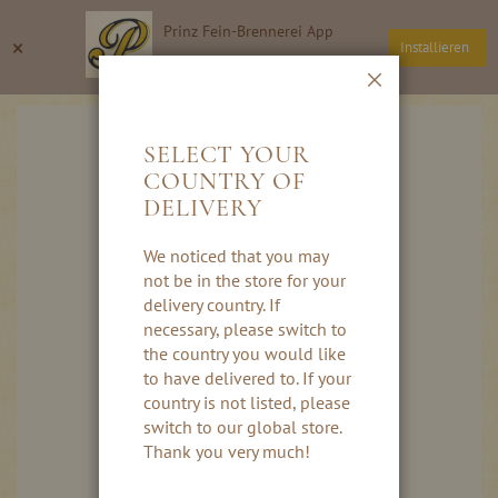
Direkt
Prinz Fein-Brennerei App
zum
Suche
Wa
×
Installieren
Inhalt
Thomas Prinz GmbH
Schließen
Skip
to
SELECT YOUR
the
COUNTRY OF
end
DELIVERY
of
the
images
We noticed that you may
gallery
not be in the store for your
delivery country. If
necessary, please switch to
the country you would like
to have delivered to. If your
country is not listed, please
switch to our global store.
Thank you very much!