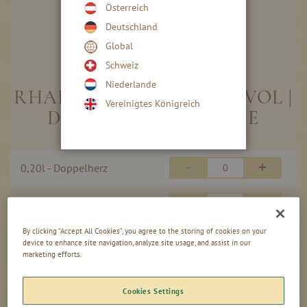
Österreich
Deutschland
Global
Skip
to
Schweiz
the
Niederlande
beginning
RHABARBER LIKÖR 16 % VOL |
Vereinigtes Königreich
of
DOPPELHERZFLASCHE
the
images
gallery
Gruppiert
-
+
0,20l - Doppelherz
Produkte
-
Artikel
-
+
0,50l - Doppelherz
By clicking “Accept All Cookies”, you agree to the storing of cookies on your
device to enhance site navigation, analyze site usage, and assist in our
marketing efforts.
In den Warenkorb
Cookies Settings