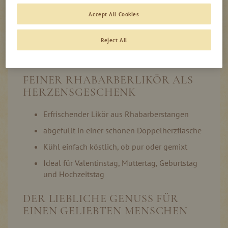
Accept All Cookies
Produktinformation
Auf Lager
Reject All
FEINER RHABARBERLIKÖR ALS
HERZENSGESCHENK
Erfrischender Likör aus Rhabarberstangen
abgefüllt in einer schönen Doppelherzflasche
Kühl einfach köstlich, ob pur oder gemixt
Ideal für Valentinstag, Muttertag, Geburtstag
und Hochzeitstag
DER LIEBLICHE GENUSS FÜR
EINEN GELIEBTEN MENSCHEN