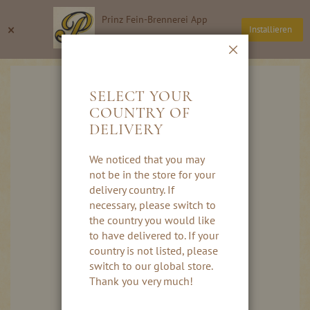
Direkt
Prinz Fein-Brennerei App
zum
Suche
Wa
×
Installieren
Inhalt
Thomas Prinz GmbH
Schließen
Skip
to
SELECT YOUR
the
COUNTRY OF
end
DELIVERY
of
the
images
We noticed that you may
gallery
not be in the store for your
delivery country. If
necessary, please switch to
the country you would like
to have delivered to. If your
country is not listed, please
switch to our global store.
Thank you very much!