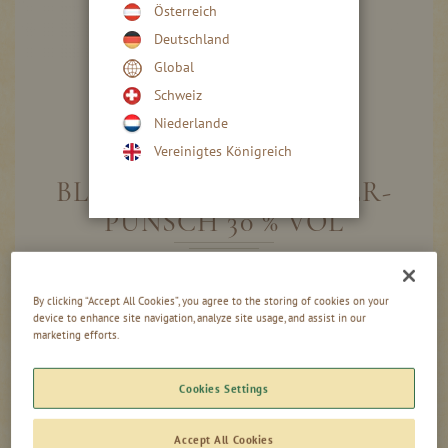
Österreich
Deutschland
Global
Schweiz
Niederlande
Skip
to
Vereinigtes Königreich
the
beginning
BLUTORANGEN KAISER-
of
PUNSCH 30 % VOL
the
images
gallery
Gruppiert
0,50l - Flasche
Produkte
By clicking “Accept All Cookies”, you agree to the storing of cookies on your
11,50 €
-
device to enhance site navigation, analyze site usage, and assist in our
marketing efforts.
Artikel
23,00 €
/ 1 l
0,02l - Flasche
Cookies Settings
0,90 €
45,00 €
/ 1 l
Accept All Cookies