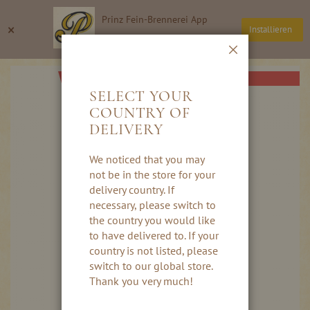
Direkt
Prinz Fein-Brennerei App
zum
Suche
Wa
×
Installieren
Inhalt
Thomas Prinz GmbH
Schließen
Skip
AB HERBST 2026
to
SELECT YOUR
the
COUNTRY OF
end
DELIVERY
of
the
images
We noticed that you may
gallery
not be in the store for your
delivery country. If
necessary, please switch to
the country you would like
to have delivered to. If your
country is not listed, please
switch to our global store.
Thank you very much!