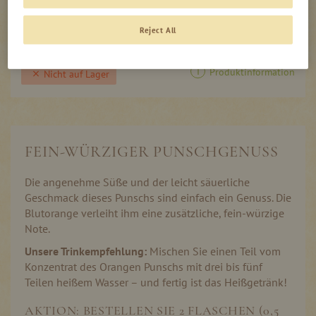
0,00
inkl. MwSt, zzgl. Versand
€
Reject All
Produktinformation
Nicht auf Lager
FEIN-WÜRZIGER PUNSCHGENUSS
Die angenehme Süße und der leicht säuerliche
Geschmack dieses Punschs sind einfach ein Genuss. Die
Blutorange verleiht ihm eine zusätzliche, fein-würzige
Note.
Unsere Trinkempfehlung:
Mischen Sie einen Teil vom
Konzentrat des Orangen Punschs mit drei bis fünf
Teilen heißem Wasser – und fertig ist das Heißgetränk!
AKTION: BESTELLEN SIE 2 FLASCHEN (0,5