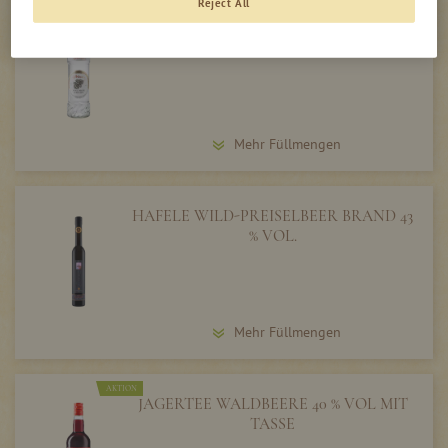
Reject All
HOLUNDER SCHNAPS 40 % VOL
Mehr Füllmengen
HAFELE WILD-PREISELBEER BRAND 43
% VOL.
Mehr Füllmengen
AKTION
JAGERTEE WALDBEERE 40 % VOL MIT
TASSE