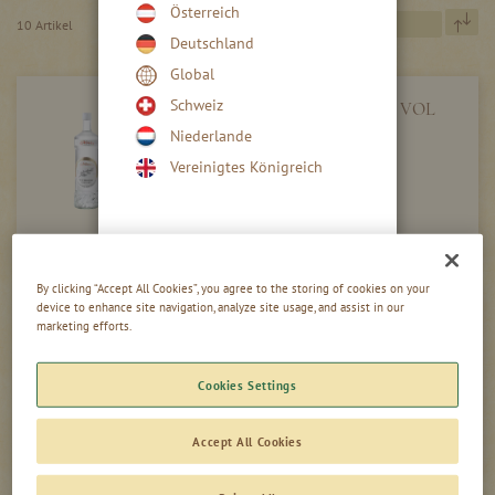
Österreich
In
10
Artikel
ab
Deutschland
Re
Global
Schweiz
WACHOLDER SCHNAPS 40 % VOL
Niederlande
Vereinigtes Königreich
Mehr Füllmengen
By clicking “Accept All Cookies”, you agree to the storing of cookies on your
device to enhance site navigation, analyze site usage, and assist in our
WILD WALDBEEREN LIKÖR 16 % VOL
marketing efforts.
Cookies Settings
Accept All Cookies
Mehr Füllmengen