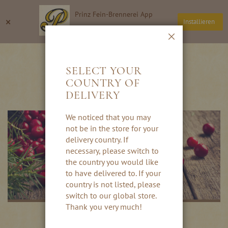
Direkt
Prinz Fein-Brennerei App
zum
Suche
Wa
×
Installieren
Inhalt
Thomas Prinz GmbH
Schließen
WEITERE BEEREN
SELECT YOUR
COUNTRY OF
DELIVERY
We noticed that you may
not be in the store for your
delivery country. If
necessary, please switch to
the country you would like
to have delivered to. If your
country is not listed, please
switch to our global store.
Thank you very much!
Filter