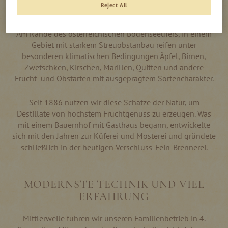
Reject All
SCHNAPS, DER FREUDE MACHT
Am Rande des österreichischen Bodenseeufers, in einem
Gebiet mit starkem Streuobstanbau reifen unter
besonderen klimatischen Bedingungen Äpfel, Birnen,
Zwetschken, Kirschen, Marillen, Quitten und andere
Frucht- und Obstarten mit ausgeprägtem Sortencharakter.
Seit 1886 nutzen wir diese Schätze der Natur, um
Destillate von höchstem Fruchtgenuss zu erzeugen. Was
mit einem Bauernhof mit Gasthaus begann, entwickelte
sich mit den Jahren zur Küferei und Mosterei und gründete
schließlich in der heutigen Verschluss-Fein-Brennerei.
MODERNSTE TECHNIK UND VIEL
ERFAHRUNG
Mittlerweile führen wir unseren Familienbetrieb in 4.