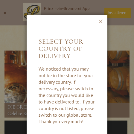
Direkt
Prinz Fein-Brennerei App
zum
Suche
Wa
×
Installieren
Inhalt
Thomas Prinz GmbH
Schließen
FEIN-BRENNEREI
SELECT YOUR
COUNTRY OF
DELIVERY
We noticed that you may
not be in the store for your
delivery country. If
necessary, please switch to
the country you would like
to have delivered to. If your
DIE BRENNEREI - UNSER HERZSTÜCK
country is not listed, please
Gelebte Brennkunst in vierter Generation
switch to our global store.
Thank you very much!