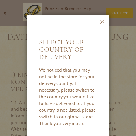
Direkt
Prinz Fein-Brennerei App
zum
Suche
Wa
×
Installieren
Inhalt
Thomas Prinz GmbH
Schließen
DATENSCHUTZBESTIMMUNG
SELECT YOUR
COUNTRY OF
DELIVERY
We noticed that you may
1) EINLEITUNG UND
not be in the store for your
KONTAKTDATEN DES
delivery country. If
VERANTWORTLICHEN
necessary, please switch to
the country you would like
1.1
Wir freuen uns, dass Sie unsere Website besuchen,
to have delivered to. If your
und bedanken uns für Ihr Interesse. Im Folgenden
country is not listed, please
informieren wir Sie über den Umgang mit Ihren
switch to our global store.
personenbezogenen Daten bei der Nutzung unserer
Thank you very much!
Website. Personenbezogene Daten sind hierbei alle
Daten, mit denen Sie persönlich identifiziert werden