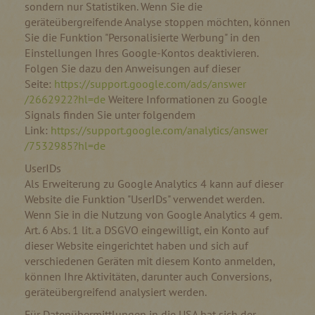
sondern nur Statistiken. Wenn Sie die
geräteübergreifende Analyse stoppen möchten, können
Sie die Funktion "Personalisierte Werbung" in den
Einstellungen Ihres Google-Kontos deaktivieren.
Folgen Sie dazu den Anweisungen auf dieser
Seite:
https://support.google.com
/ads
/answer
/2662922
?hl=de
Weitere Informationen zu Google
Signals finden Sie unter folgendem
Link:
https://support.google.com
/analytics
/answer
/7532985
?hl=de
UserIDs
Als Erweiterung zu Google Analytics 4 kann auf dieser
Website die Funktion "UserIDs" verwendet werden.
Wenn Sie in die Nutzung von Google Analytics 4 gem.
Art. 6 Abs. 1 lit. a DSGVO eingewilligt, ein Konto auf
dieser Website eingerichtet haben und sich auf
verschiedenen Geräten mit diesem Konto anmelden,
können Ihre Aktivitäten, darunter auch Conversions,
geräteübergreifend analysiert werden.
Für Datenübermittlungen in die USA hat sich der