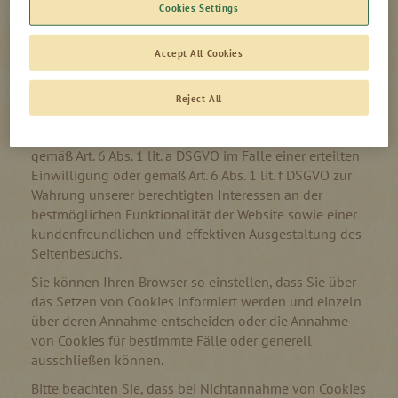
letzteren Fall können Sie die Speicherdauer der
Cookies Settings
Übersicht zu den Cookie-Einstellungen Ihres
Webbrowsers entnehmen.
Accept All Cookies
Sofern durch einzelne von uns eingesetzte Cookies
auch personenbezogene Daten verarbeitet werden,
Reject All
erfolgt die Verarbeitung gemäß Art. 6 Abs. 1 lit. b
DSGVO entweder zur Durchführung des Vertrages,
gemäß Art. 6 Abs. 1 lit. a DSGVO im Falle einer erteilten
Einwilligung oder gemäß Art. 6 Abs. 1 lit. f DSGVO zur
Wahrung unserer berechtigten Interessen an der
bestmöglichen Funktionalität der Website sowie einer
kundenfreundlichen und effektiven Ausgestaltung des
Seitenbesuchs.
Sie können Ihren Browser so einstellen, dass Sie über
das Setzen von Cookies informiert werden und einzeln
über deren Annahme entscheiden oder die Annahme
von Cookies für bestimmte Fälle oder generell
ausschließen können.
Bitte beachten Sie, dass bei Nichtannahme von Cookies