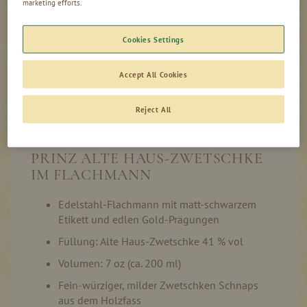
In den Warenkorb
marketing efforts.
Cookies Settings
Produktinformation
Accept All Cookies
Auf Lager
Reject All
PRINZ ALTE HAUS-ZWETSCHKE
IM FLACHMANN
Edelstahl-Flachmann mit matt-schwarzem
Etikett und edlen Gold-Prägungen
Füllung: Alte Haus-Zwetschke 41 % vol
Volumen: 7 oz (ca. 200 ml)
Fein-würziger, milder Zwetschken Schnaps
aus dem Holzfass