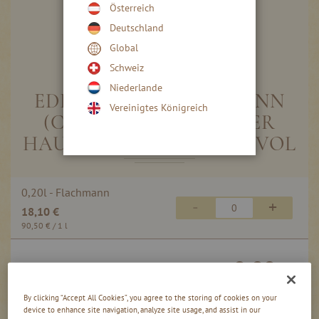
Österreich
Deutschland
Global
Skip
to
Schweiz
the
Niederlande
beginning
EDELSTAHL-FLACHMANN
Vereinigtes Königreich
of
(CA. 200 ML) MIT ALTER
the
images
HAUS-ZWETSCHKE 41 % VOL
gallery
Gruppiert
0,20l - Flachmann
Produkte
-
+
18,10 €
-
Artikel
90,50 €
/ 1 l
0,00
inkl. MwSt, zzgl. Versand
€
By clicking “Accept All Cookies”, you agree to the storing of cookies on your
device to enhance site navigation, analyze site usage, and assist in our