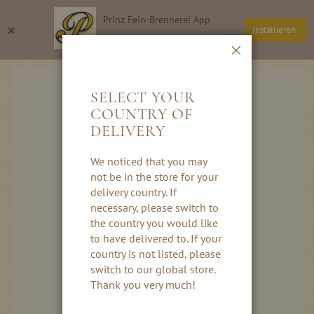
Direkt
Prinz Fein-Brennerei App
zum
Suche
Wa
×
Installieren
Inhalt
Thomas Prinz GmbH
Schließen
Skip
to
SELECT YOUR
the
COUNTRY OF
end
DELIVERY
of
the
images
We noticed that you may
gallery
not be in the store for your
delivery country. If
necessary, please switch to
the country you would like
to have delivered to. If your
country is not listed, please
switch to our global store.
Thank you very much!