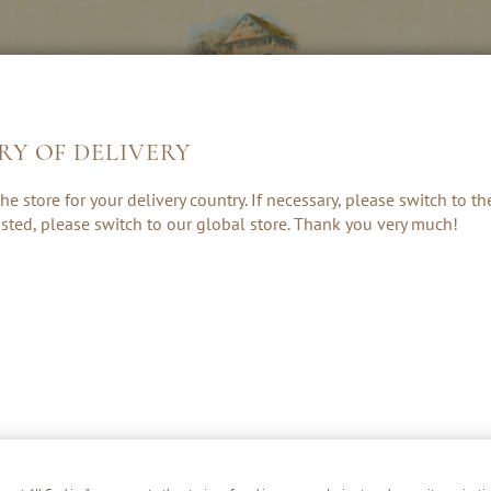
RY OF DELIVERY
GESCHENKE 
LIKÖRE &
KRÄUTER, RUM
he store for your delivery country. If necessary, please switch to t
ZUBEHÖR
CREAMS
& PUNSCH
 listed, please switch to our global store. Thank you very much!
DIE KLEINE