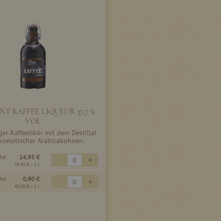
T KAFFEE LIQUEUR 37,7 %
VOL
er Kaffeelikör mit dem Destillat
romatischer Arabicabohnen.
che
14,95 €
-
+
29,90 €
/ 1 l
che
0,90 €
-
+
45,00 €
/ 1 l