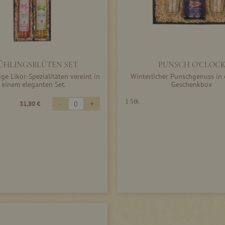
ÜHLINGSBLÜTEN SET
PUNSCH O'CLOC
ge Likör-Spezialitäten vereint in
Winterlicher Punschgenuss in 
einem eleganten Set.
Geschenkbox
-
+
1 Stk.
31,80 €