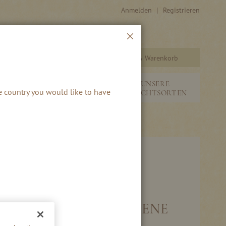
Anmelden
Registrieren
Schließen
Warenkorb
Suche
&
NEUHEITEN &
UNSERE
he country you would like to have
SAISONALES
FRUCHTSORTEN
N HAFELE 333 - ERLESENE
KERNFRÜCHTE