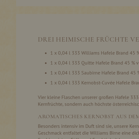
Skip
to
the
beginning
of
the
DREI HEIMISCHE FRÜCHTE VE
images
gallery
1 x 0,04 l 333 Williams Hafele Brand 45 
1 x 0,04 l 333 Quitte Hafele Brand 45 % v
1 x 0,04 l 333 Saubirne Hafele Brand 45 
1 x 0,04 l 333 Kernobst-Cuvée Hafele Br
Vier kleine Flaschen unserer großen Hafele 333
Kernfrüchte, sondern auch höchste österreichisc
AROMATISCHES KERNOBST AUS DE
Besonders intensiv im Duft sind sie, unsere Ke
Geschmack entfaltet die Williams Birne eine dich