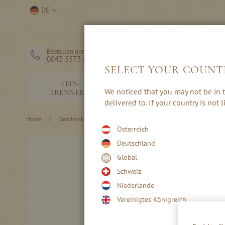
Direkt
Store
DE
zum
auswählen
Inhalt
Bestellen und Hilfe
0043 5573 82203
SELECT YOUR COUNT
FEIN-
SCHNÄPSE &
We noticed that you may not be in t
BRENNEREI
EDELBRÄNDE
delivered to. If your country is not
Home
Geschenke & Zubehör
Genusspakete
Österreich
Skip
Deutschland
to
Global
the
end
Schweiz
of
Niederlande
the
Vereinigtes Königreich
images
gallery