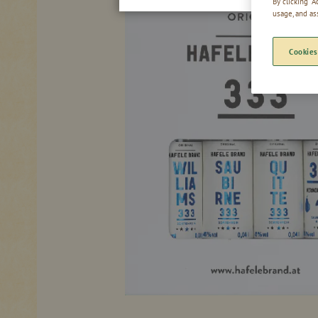
By clicking “
usage, and as
Cookies