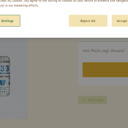
Accept All Cookies”, you agree to the storing of cookies on your device to enhance site navigatio
sist in our marketing efforts.
 Settings
Reject All
Accept 
Gruppiert
1 Stk.
Produkte
-
Artikel
inkl. MwSt, zzgl. Versand
Auf Lager