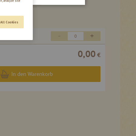
n, analyze site
All Cookies
-
+
21,90 €
0,00
€
In den Warenkorb