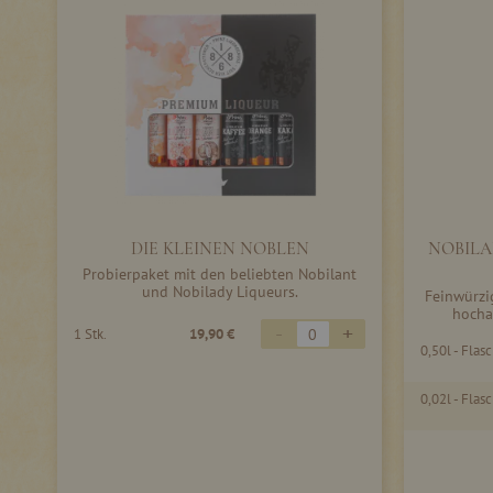
DIE KLEINEN NOBLEN
NOBILAN
Probierpaket mit den beliebten Nobilant
und Nobilady Liqueurs.
Feinwürzig
hocha
-
+
1 Stk.
19,90 €
0,50l - Flas
0,02l - Flas