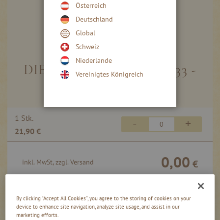
Österreich
Deutschland
Global
Skip
to
Schweiz
the
Niederlande
beginning
DIE KLEINEN HAFELE 333 -
Vereinigtes Königreich
of
FEINSTE BEEREN
the
images
gallery
Gruppiert
1 Stk.
-
+
Produkte
21,90 €
-
Artikel
0,00
inkl. MwSt, zzgl. Versand
€
In den Warenkorb
By clicking “Accept All Cookies”, you agree to the storing of cookies on your
device to enhance site navigation, analyze site usage, and assist in our
marketing efforts.