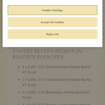
Cookies Settings
Auf Lager
Accept All Cookies
Reject All
VIER AUF EINEN STREICH:
UNSERE BESTEN BEEREN IN
KLEINEN FLASCHEN
1 x 0,04 l 333 Waldhimbeere Hafele Brand
45 % vol
1 x 0,04 l 333 Johannisbeere Hafele Brand
45 % vol
1 x 0,04 l 333 Brombeere Hafele Brand 45
% vol
1 x 0,04 l 333 Beeren-Cuvée Hafele Brand