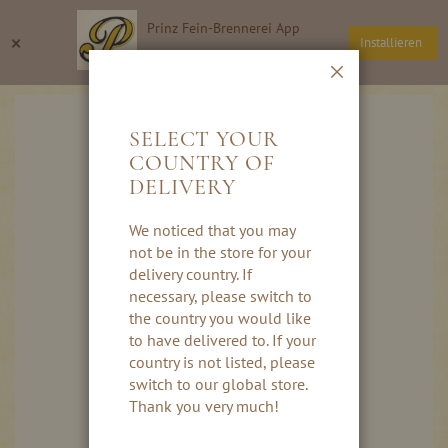
Direkt
Prinz Fein-Brennerei App
zum
Suche
Wa
×
Installieren
Inhalt
Thomas Prinz GmbH
Schließen
Skip
to
SELECT YOUR
the
COUNTRY OF
end
DELIVERY
of
the
images
We noticed that you may
gallery
not be in the store for your
delivery country. If
necessary, please switch to
the country you would like
to have delivered to. If your
country is not listed, please
switch to our global store.
Thank you very much!