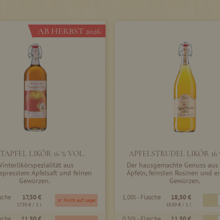
AB HERBST 2026
TAPFEL LIKÖR 16 % VOL.
APFELSTRUDEL LIKÖR 16
interlikörspezialität aus
Der hausgemachte Genuss aus 
epresstem Apfelsaft und feinen
Äpfeln, feinsten Rosinen und e
Gewürzen.
Gewürzen.
asche
17,50 €
1,00l - Flasche
18,50 €
-
Nicht auf Lager
17,50 €
/ 1 l
18,50 €
/ 1 l
asche
11,50 €
0,50l - Flasche
11,50 €