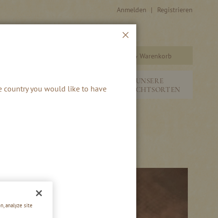
Anmelden
Registrieren
Schließen
Warenkorb
Suche
&
NEUHEITEN &
UNSERE
he country you would like to have
SAISONALES
FRUCHTSORTEN
n, analyze site