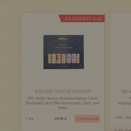
AB HERBST 2026
WINTER GENUSS EDITION
BRA
Mit Heiße Henne, Winterschlehen Likör,
W
Bratapfel Likör, Marillenstrudel Likör und
eigeng
mehr.
1,00l - Fl
1 Stk.
19,90 €
Nicht auf Lager
0,50l - Fl