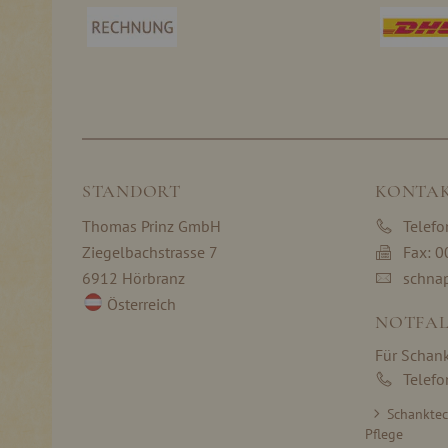
STANDORT
KONTA
Thomas Prinz GmbH
Telef
Ziegelbachstrasse 7
Fax: 
6912 Hörbranz
schna
Österreich
NOTFAL
Für Schan
Telef
Schankte
Pflege