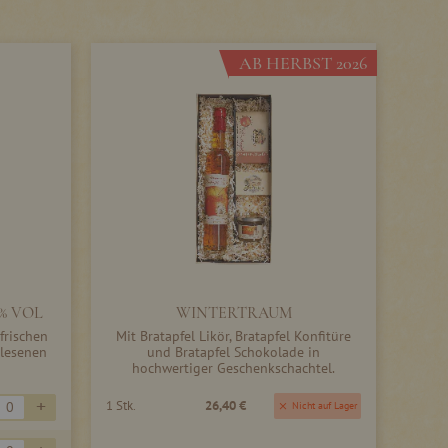
AB HERBST 2026
 % VOL
WINTERTRAUM
frischen
Mit Bratapfel Likör, Bratapfel Konfitüre
rlesenen
und Bratapfel Schokolade in
hochwertiger Geschenkschachtel.
+
1 Stk.
26,40 €
Nicht auf Lager