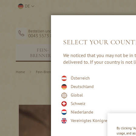
Direkt
Store
DE
zum
auswählen
Inhalt
Bestellen und Hilfe
0043 5573 82203
SELECT YOUR COUNT
FEIN-
SCHNÄPSE &
We noticed that you may not be in t
BRENNEREI
EDELBRÄNDE
delivered to. If your country is not
Home
Fein-Brennerei
Rezepte
Desserts
Österreich
Deutschland
Global
Schweiz
Niederlande
Vereinigtes Königreich
By clicking “
usage, and as