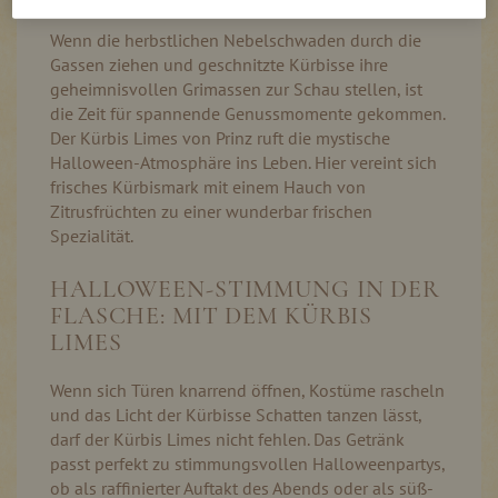
Wenn die herbstlichen Nebelschwaden durch die
Gassen ziehen und geschnitzte Kürbisse ihre
geheimnisvollen Grimassen zur Schau stellen, ist
die Zeit für spannende Genussmomente gekommen.
Der Kürbis Limes von Prinz ruft die mystische
Halloween-Atmosphäre ins Leben. Hier vereint sich
frisches Kürbismark mit einem Hauch von
Zitrusfrüchten zu einer wunderbar frischen
Spezialität.
HALLOWEEN-STIMMUNG IN DER
FLASCHE: MIT DEM KÜRBIS
LIMES
Wenn sich Türen knarrend öffnen, Kostüme rascheln
und das Licht der Kürbisse Schatten tanzen lässt,
darf der Kürbis Limes nicht fehlen. Das Getränk
passt perfekt zu stimmungsvollen Halloweenpartys,
ob als raffinierter Auftakt des Abends oder als süß-