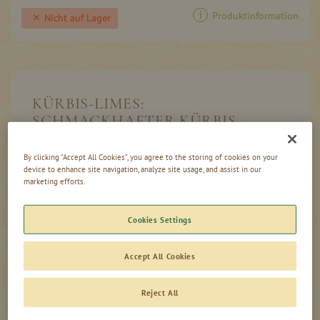
Produktinformation
Nicht auf Lager
KÜRBIS-LIMES:
SCHMACKHAFTER KÜRBIS-
GENUSS FÜR HALLOWEEN
By clicking “Accept All Cookies”, you agree to the storing of cookies on your
Köstliches Herbstgetränk
device to enhance site navigation, analyze site usage, and assist in our
marketing efforts.
Hergestellt mit feinstem Kürbismark und mit
der Frische von Zitrusfrüchten
Cookies Settings
Auffällige Flasche im charaktervollen
Halloween-Design
Accept All Cookies
Reject All
EIN HALLOWEEN LIKÖR FÜR
GRUSELIGE GENUSSMOMENTE