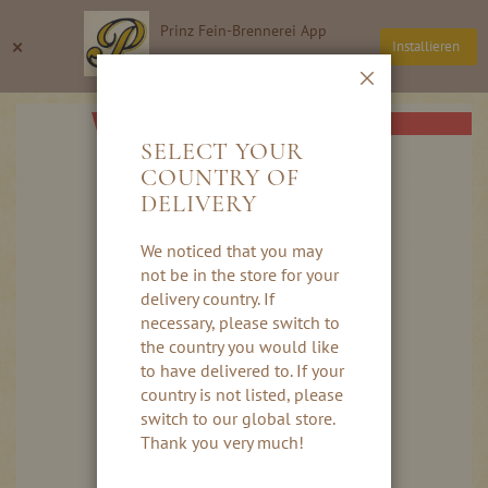
Direkt
Prinz Fein-Brennerei App
zum
Suche
Wa
×
Installieren
Inhalt
Thomas Prinz GmbH
Schließen
Skip
AB HERBST 2026
to
SELECT YOUR
the
COUNTRY OF
end
DELIVERY
of
the
images
We noticed that you may
gallery
not be in the store for your
delivery country. If
necessary, please switch to
the country you would like
to have delivered to. If your
country is not listed, please
switch to our global store.
Thank you very much!