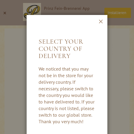
Direkt
Prinz Fein-Brennerei App
zum
Suche
Wa
×
Installieren
Inhalt
Thomas Prinz GmbH
Schließen
Skip
to
SELECT YOUR
the
COUNTRY OF
end
DELIVERY
of
the
images
We noticed that you may
gallery
not be in the store for your
delivery country. If
necessary, please switch to
the country you would like
to have delivered to. If your
country is not listed, please
switch to our global store.
Thank you very much!