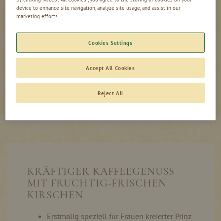
device to enhance site navigation, analyze site usage, and assist in our
0,00
marketing efforts.
inkl. MwSt, zzgl. Versand
€
Cookies Settings
In den Warenkorb
Accept All Cookies
Reject All
Produktinformation
Auf Lager
KRÄFTIGER KAFFEEGENUSS
MIT FRUCHTIG-FRISCHEN
KIRSCHEN
Erstmalig speziell für Frauen kreierter Prinz