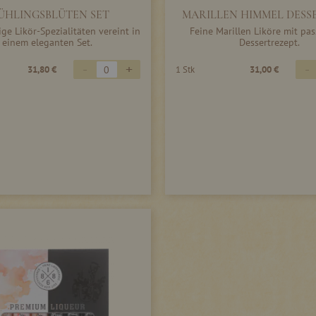
ÜHLINGSBLÜTEN SET
MARILLEN HIMMEL DESS
ge Likör-Spezialitäten vereint in
Feine Marillen Liköre mit p
einem eleganten Set.
Dessertrezept.
-
+
-
31,80 €
1 Stk
31,00 €