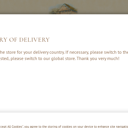
RY OF DELIVERY
LIKÖRE &
KRÄUTER, RUM
GESCHENKE 
he store for your delivery country. If necessary, please switch to t
CREAMS
& PUNSCH
ZUBEHÖR
 listed, please switch to our global store. Thank you very much!
SCHNAPSG
Accept All Cookies”, you agree to the storing of cookies on your device to enhance site navigatio