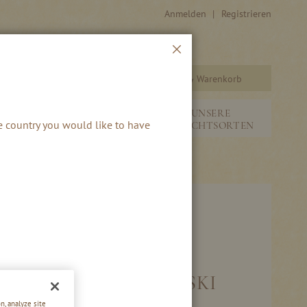
Anmelden
Registrieren
Schließen
Warenkorb
Suche
&
NEUHEITEN &
UNSERE
he country you would like to have
SAISONALES
FRUCHTSORTEN
LASTABLETT HOLZSKI
n, analyze site