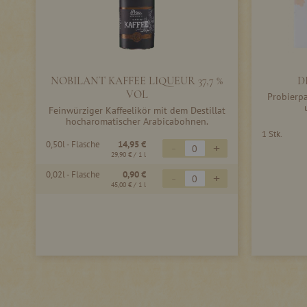
NOBILANT KAFFEE LIQUEUR 37,7 %
D
VOL
Probierpa
Feinwürziger Kaffeelikör mit dem Destillat
hocharomatischer Arabicabohnen.
1 Stk.
0,50l - Flasche
14,95 €
-
+
29,90 €
/ 1 l
0,02l - Flasche
0,90 €
-
+
45,00 €
/ 1 l