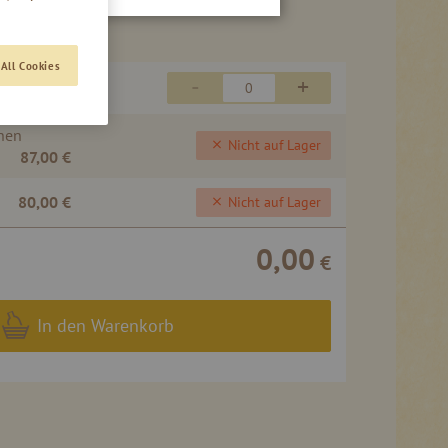
All Cookies
-
+
en
80,00 €
chen
Nicht auf Lager
87,00 €
80,00 €
Nicht auf Lager
0,00
€
In den Warenkorb