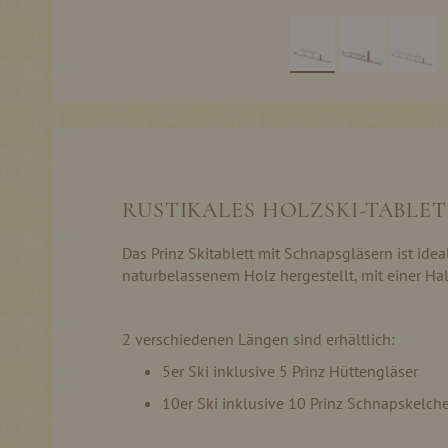
Skip
to
the
beginning
of
the
RUSTIKALES HOLZSKI-TABLE
images
gallery
Das Prinz Skitablett mit Schnapsgläsern ist ideal
naturbelassenem Holz hergestellt, mit einer Ha
2 verschiedenen Längen sind erhältlich:
5er Ski inklusive 5 Prinz Hüttengläser
10er Ski inklusive 10 Prinz Schnapskelch