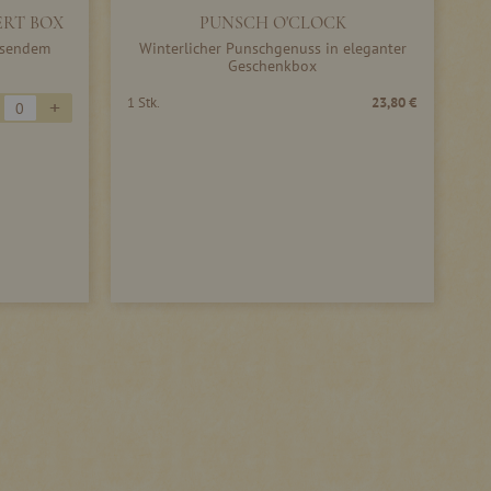
ERT BOX
PUNSCH O'CLOCK
assendem
Winterlicher Punschgenuss in eleganter
Geschenkbox
+
1 Stk.
23,80 €