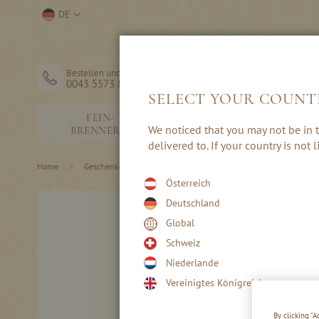
Direkt
Store
DE
zum
auswählen
Inhalt
Bestellen und Hilfe
0043 5573 82203
SELECT YOUR COUNT
FEIN-
SCHNÄPSE &
We noticed that you may not be in t
BRENNEREI
EDELBRÄNDE
delivered to. If your country is not
Home
Geschenke & Zubehör
Schnapsständer
Österreich
Skip
Deutschland
to
Global
the
end
Schweiz
of
Niederlande
the
images
Vereinigtes Königreich
gallery
By clicking “