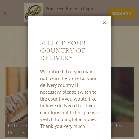
Direkt
Prinz Fein-Brennerei App
zum
Suche
Wa
×
Installieren
Inhalt
Thomas Prinz GmbH
Schließen
PUNSCH
SELECT YOUR
COUNTRY OF
DELIVERY
We noticed that you may
not be in the store for your
delivery country. If
necessary, please switch to
the country you would like
to have delivered to. If your
country is not listed, please
switch to our global store.
FRUCHTIG, WÜRZIGE PUNSCH-SPEZIALITÄTEN
Thank you very much!
Der Klassiker auf jedem Weihachtsmarkt