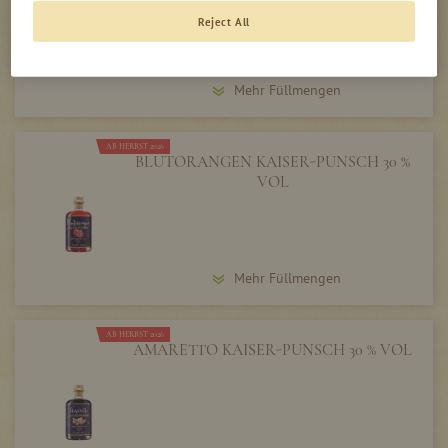
Reject All
Mehr Füllmengen
AB HERBST 2026
BLUTORANGEN KAISER-PUNSCH 30 %
VOL
Mehr Füllmengen
AB HERBST 2026
AMARETTO KAISER-PUNSCH 30 % VOL