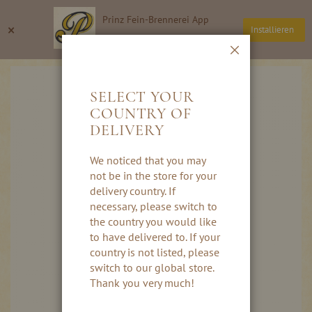
Direkt
Prinz Fein-Brennerei App
zum
Suche
Wa
×
Installieren
Inhalt
Thomas Prinz GmbH
Schließen
Skip
to
SELECT YOUR
the
COUNTRY OF
end
DELIVERY
of
the
images
We noticed that you may
gallery
not be in the store for your
delivery country. If
necessary, please switch to
the country you would like
to have delivered to. If your
country is not listed, please
switch to our global store.
Thank you very much!