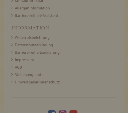
Kontaktformular
Allergeninformation
Barrierefreiheit-Assistent
INFORMATION
Widerrufsbelehrung
Datenschutzerklärung
Barrierefreiheitserklärung
Impressum
AGB
Stellenangebote
Hinweisgeberinnenschutz