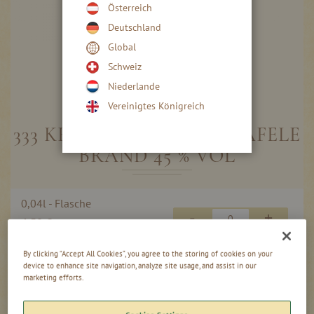
Österreich
Deutschland
Global
Schweiz
Niederlande
Skip
to
Vereinigtes Königreich
the
beginning
333 KERNOBST-CUVÉE HAFELE
of
BRAND 45 % VOL
the
images
gallery
Gruppiert
0,04l - Flasche
Produkte
-
+
4,50 €
-
Artikel
112,50 €
/ 1 l
By clicking “Accept All Cookies”, you agree to the storing of cookies on your
1,50l - Flasche
device to enhance site navigation, analyze site usage, and assist in our
-
+
marketing efforts.
148,00 €
98,67 €
/ 1 l