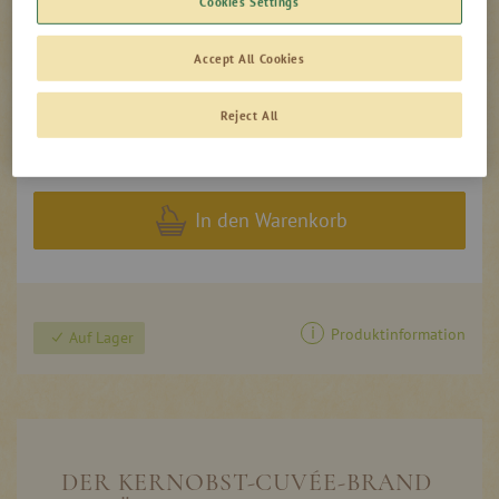
Cookies Settings
0,70l - Flasche
-
+
79,00 €
Accept All Cookies
112,86 €
/ 1 l
Reject All
0,00
inkl. MwSt, zzgl. Versand
€
In den Warenkorb
Produktinformation
Auf Lager
DER KERNOBST-CUVÉE-BRAND