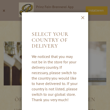
Direkt
Prinz Fein-Brennerei App
zum
Suche
Wa
×
Installieren
Inhalt
Thomas Prinz GmbH
Schließen
ÖFFNUNGSZEITEN
SELECT YOUR
COUNTRY OF
DELIVERY
We noticed that you may
not be in the store for your
delivery country. If
necessary, please switch to
the country you would like
to have delivered to. If your
country is not listed, please
switch to our global store.
ÖFFNUNGSZEITEN HOFLADEN
Thank you very much!
Liebe Schnapsfreundinnen und Schnapsfreunde,