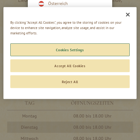
Österreich
unser Hofladen ist zu den untenstehenden Zeiten geöffnet.
Deutschland
Wir freuen uns auf Ihren Besuch.
Global
By clicking “Accept All Cookies”, you agree to the storing of cookies on your
device to enhance site navigation, analyze site usage, and assist in our
Schweiz
marketing efforts.
Ihr Schnaps-Prinz
Niederlande
Vereinigtes Königreich
Cookies Settings
Accept All Cookies
Reject All
TAG
ÖFFNUNGSZEITEN
Montag
08.00 bis 18.00 Uhr
Dienstag
08.00 bis 18.00 Uhr
Mittwoch
08.00 bis 18.00 Uhr