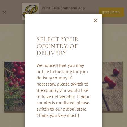
Direkt
Prinz Fein-Brennerei App
zum
Suche
Wa
×
Installieren
Inhalt
Thomas Prinz GmbH
Schließen
WEITERE BEEREN
SELECT YOUR
COUNTRY OF
DELIVERY
We noticed that you may
not be in the store for your
delivery country. If
necessary, please switch to
the country you would like
to have delivered to. If your
country is not listed, please
switch to our global store.
Thank you very much!
Filter