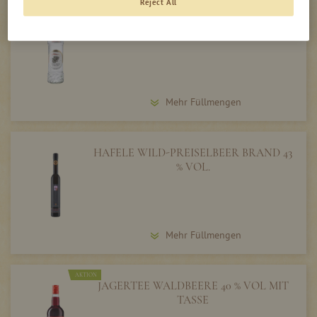
Reject All
HOLUNDER SCHNAPS 40 % VOL
Mehr Füllmengen
HAFELE WILD-PREISELBEER BRAND 43
% VOL.
Mehr Füllmengen
AKTION
JAGERTEE WALDBEERE 40 % VOL MIT
TASSE