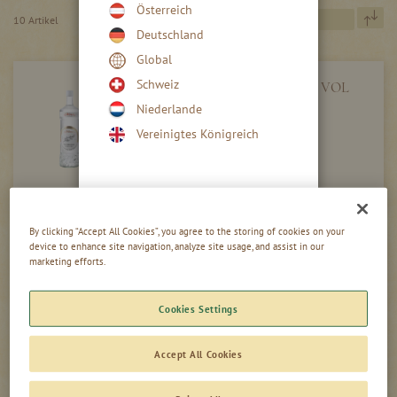
Österreich
In
10
Artikel
ab
Deutschland
Re
Global
Schweiz
WACHOLDER SCHNAPS 40 % VOL
Niederlande
Vereinigtes Königreich
Mehr Füllmengen
By clicking “Accept All Cookies”, you agree to the storing of cookies on your
device to enhance site navigation, analyze site usage, and assist in our
WILD WALDBEEREN LIKÖR 16 % VOL
marketing efforts.
Cookies Settings
Accept All Cookies
Mehr Füllmengen