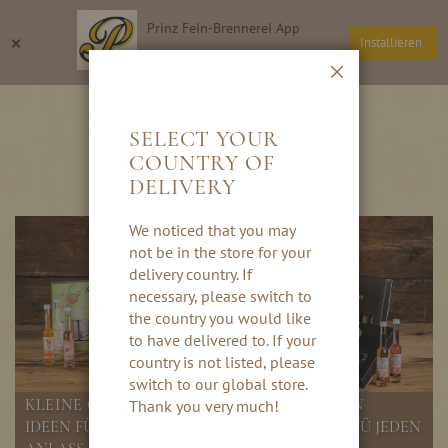
Direkt
Prinz Fein-Brennerei App
zum
Suche
Wa
×
Installieren
Inhalt
Thomas Prinz GmbH
Schließen
KLEINE GESCHENKE
SELECT YOUR
COUNTRY OF
DELIVERY
We noticed that you may
not be in the store for your
delivery country. If
necessary, please switch to
the country you would like
to have delivered to. If your
country is not listed, please
switch to our global store.
KLEINE GESCHENKE, DIE FREUDE MACHEN
Thank you very much!
IDEEN FÜR KLEINE GESCHENKE VON PRINZ FÜ JEDEN