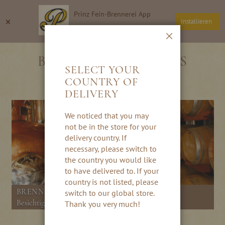
Direkt
Prinz Fein-Brennerei App
zum
Suche
Wa
×
Installieren
Inhalt
Thomas Prinz GmbH
Schließen
BRENNEREI ERLEBNIS
SELECT YOUR
FÜHRUNG
COUNTRY OF
DELIVERY
We noticed that you may
not be in the store for your
delivery country. If
necessary, please switch to
the country you would like
to have delivered to. If your
country is not listed, please
BRENNEREIFÜHRUNG
switch to our global store.
Besichtigung der Fein-Brennerei Prinz
Thank you very much!