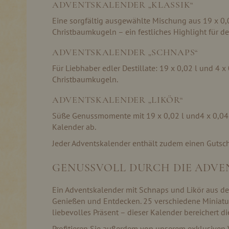
ADVENTSKALENDER „KLASSIK“
Eine sorgfältig ausgewählte Mischung aus 19 x 0,02
Christbaumkugeln – ein festliches Highlight für d
ADVENTSKALENDER „SCHNAPS“
Für Liebhaber edler Destillate: 19 x 0,02 l und 4 x
Christbaumkugeln.
ADVENTSKALENDER „LIKÖR“
Süße Genussmomente mit 19 x 0,02 l und4 x 0,04 l 
Kalender ab.
Jeder Adventskalender enthält zudem einen Gutsch
GENUSSVOLL DURCH DIE ADVE
Ein Adventskalender mit Schnaps und Likör aus der 
Genießen und Entdecken. 25 verschiedene Miniatu
liebevolles Präsent – dieser Kalender bereichert d
Profitieren Sie außerdem von unserem exklusiven 