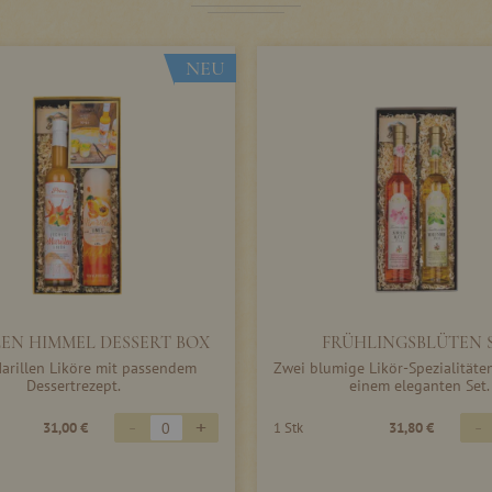
NEU
EN HIMMEL DESSERT BOX
FRÜHLINGSBLÜTEN 
arillen Liköre mit passendem
Zwei blumige Likör-Spezialitäten
Dessertrezept.
einem eleganten Set.
-
+
-
31,00 €
1 Stk
31,80 €