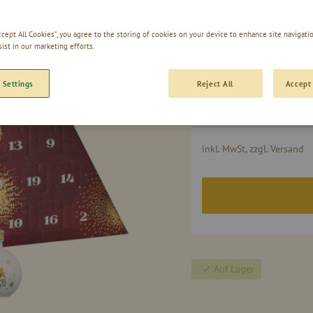
Gruppiert
Accept All Cookies”, you agree to the storing of cookies on your device to enhance site navigatio
1 Stk. KLASSIK
Produkte
sist in our marketing efforts.
-
Artikel
1 Stk. SCHNAPS
 Settings
Reject All
Accept 
1 Stk. LIKÖR
inkl. MwSt, zzgl. Versand
Auf Lager