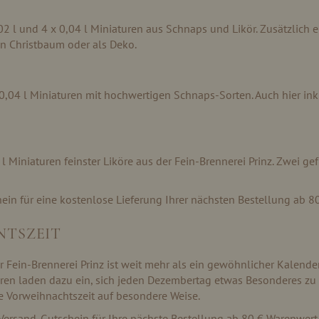
 l und 4 x 0,04 l Miniaturen aus Schnaps und Likör. Zusätzlich en
en Christbaum oder als Deko.
 0,04 l Miniaturen mit hochwertigen Schnaps-Sorten. Auch hier inkl
Miniaturen feinster Liköre aus der Fein-Brennerei Prinz. Zwei ge
ein für eine kostenlose Lieferung Ihrer nächsten Bestellung ab 
NTSZEIT
Fein-Brennerei Prinz ist weit mehr als ein gewöhnlicher Kalender 
ren laden dazu ein, sich jeden Dezembertag etwas Besonderes zu
ie Vorweihnachtszeit auf besondere Weise.
Versand-Gutschein für Ihre nächste Bestellung ab 80 € Warenwert 