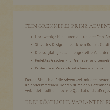
Skip
to
the
beginning
of
FEIN-BRENNEREI PRINZ ADVEN
the
images
gallery
Hochwertige Miniaturen aus unserer Fein-Br
Stilvolles Design in festlichem Rot mit Goldf
Drei sorgfältig zusammengestellte Varianten
Perfektes Geschenk für Genießer und Genieß
Kostenloser Versand-Gutschein inklusive
Freuen Sie sich auf die Adventszeit mit dem neuen 
Kalender mit feinen Tropfen durch den Dezember. Ob
verbindet Tradition, höchste Qualität und außer
DREI KÖSTLICHE VARIANTEN 