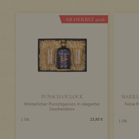
AB HERBST 2026
PUNSCH O'CLOCK
MARILL
Winterlicher Punschgenuss in eleganter
Feine M
Geschenkbox
1 Stk.
23,80 €
1 Stk