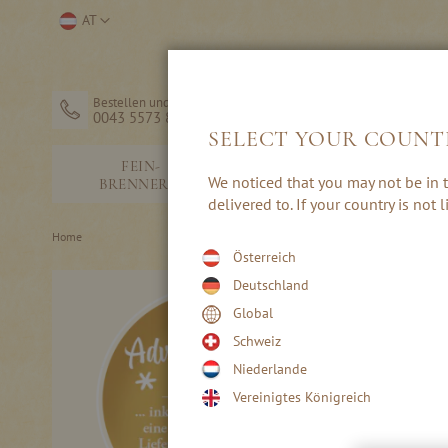
Direkt
Store
AT
zum
auswählen
Inhalt
Bestellen und Hilfe
0043 5573 82203
SELECT YOUR COUNT
FEIN-
SCHNÄPSE &
We noticed that you may not be in t
BRENNEREI
EDELBRÄNDE
delivered to. If your country is not
Home
Österreich
Skip
Deutschland
to
Global
the
end
Schweiz
of
Niederlande
the
Vereinigtes Königreich
images
gallery