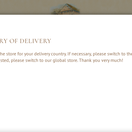
RY OF DELIVERY
GESCHENKE 
LIKÖRE &
KRÄUTER, RUM
he store for your delivery country. If necessary, please switch to t
ZUBEHÖR
CREAMS
& PUNSCH
 listed, please switch to our global store. Thank you very much!
ADVE