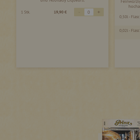
und Nobilady Liqueurs.
Feinwürzig
hocha
-
+
1 Stk.
19,90 €
0,50l - Flas
0,02l - Flas