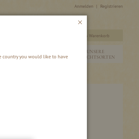
Anmelden
Registrieren
Schließen
Warenkorb
Suche
&
NEUHEITEN &
UNSERE
he country you would like to have
SAISONALES
FRUCHTSORTEN
NTSKALENDER 2025