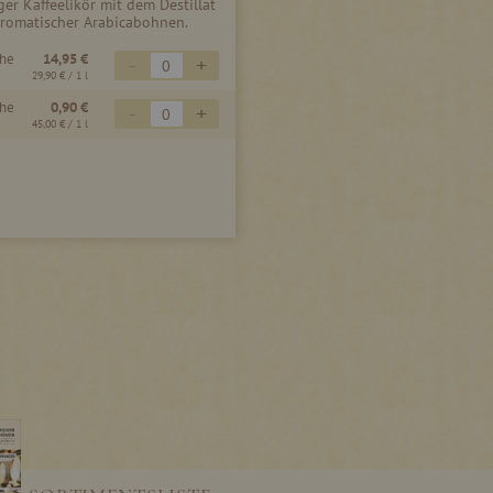
er Kaffeelikör mit dem Destillat
romatischer Arabicabohnen.
che
14,95 €
-
+
29,90 €
/ 1 l
che
0,90 €
-
+
45,00 €
/ 1 l