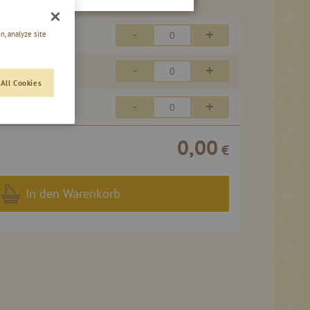
-
+
n, analyze site
46,50 €
-
+
46,50 €
All Cookies
-
+
46,50 €
0,00
€
In den Warenkorb