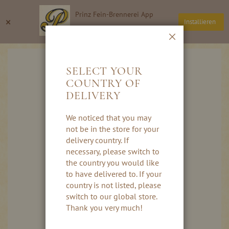
Direkt
Prinz Fein-Brennerei App
zum
Suche
Wa
×
Installieren
Inhalt
Thomas Prinz GmbH
Schließen
Skip
to
SELECT YOUR
the
COUNTRY OF
end
DELIVERY
of
the
images
We noticed that you may
gallery
not be in the store for your
delivery country. If
necessary, please switch to
the country you would like
to have delivered to. If your
country is not listed, please
switch to our global store.
Thank you very much!