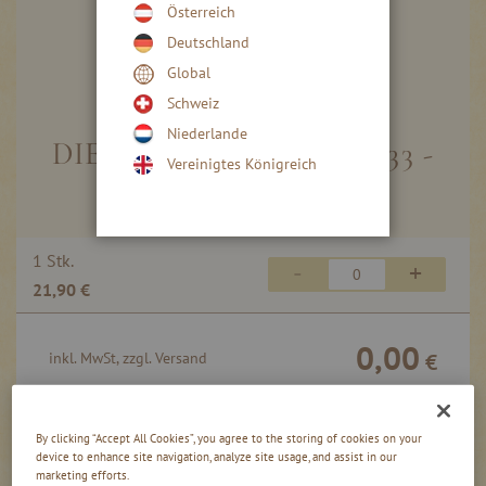
Österreich
Deutschland
Global
Skip
to
Schweiz
the
Niederlande
beginning
DIE KLEINEN HAFELE 333 -
Vereinigtes Königreich
of
FEINSTE BEEREN
the
images
gallery
Gruppiert
1 Stk.
-
+
Produkte
21,90 €
-
Artikel
0,00
inkl. MwSt, zzgl. Versand
€
In den Warenkorb
By clicking “Accept All Cookies”, you agree to the storing of cookies on your
device to enhance site navigation, analyze site usage, and assist in our
marketing efforts.