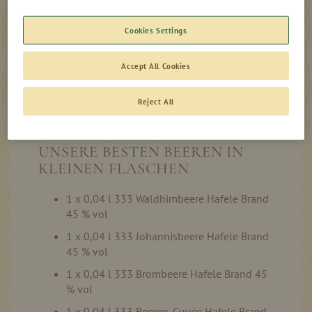
Cookies Settings
Auf Lager
Accept All Cookies
Reject All
VIER AUF EINEN STREICH:
UNSERE BESTEN BEEREN IN
KLEINEN FLASCHEN
1 x 0,04 l 333 Waldhimbeere Hafele Brand
45 % vol
1 x 0,04 l 333 Johannisbeere Hafele Brand
45 % vol
1 x 0,04 l 333 Brombeere Hafele Brand 45
% vol
1 x 0,04 l 333 Beeren-Cuvée Hafele Brand