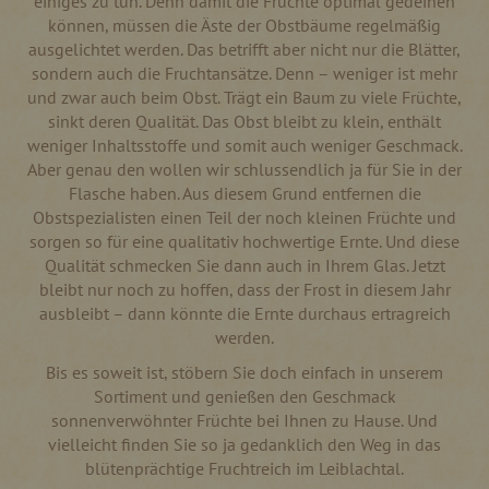
einiges zu tun. Denn damit die Früchte optimal gedeihen
können, müssen die Äste der Obstbäume regelmäßig
ausgelichtet werden. Das betrifft aber nicht nur die Blätter,
sondern auch die Fruchtansätze. Denn – weniger ist mehr
und zwar auch beim Obst. Trägt ein Baum zu viele Früchte,
sinkt deren Qualität. Das Obst bleibt zu klein, enthält
weniger Inhaltsstoffe und somit auch weniger Geschmack.
Aber genau den wollen wir schlussendlich ja für Sie in der
Flasche haben. Aus diesem Grund entfernen die
Obstspezialisten einen Teil der noch kleinen Früchte und
sorgen so für eine qualitativ hochwertige Ernte. Und diese
Qualität schmecken Sie dann auch in Ihrem Glas. Jetzt
bleibt nur noch zu hoffen, dass der Frost in diesem Jahr
ausbleibt – dann könnte die Ernte durchaus ertragreich
werden.
Bis es soweit ist, stöbern Sie doch einfach in unserem
Sortiment und genießen den Geschmack
sonnenverwöhnter Früchte bei Ihnen zu Hause. Und
vielleicht finden Sie so ja gedanklich den Weg in das
blütenprächtige Fruchtreich im Leiblachtal.