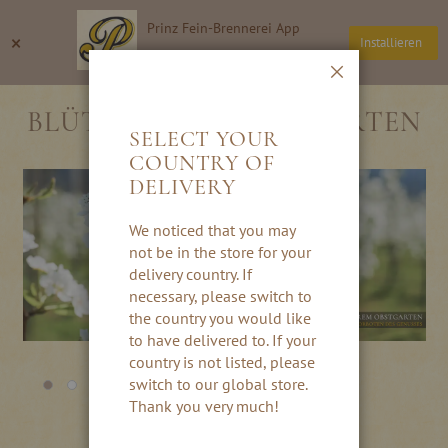
Direkt
Prinz Fein-Brennerei App
zum
Suche
Wa
×
Installieren
Inhalt
Thomas Prinz GmbH
Schließen
BLÜTEZEIT IM OBSTGARTEN
SELECT YOUR
COUNTRY OF
DELIVERY
We noticed that you may
not be in the store for your
delivery country. If
necessary, please switch to
the country you would like
to have delivered to. If your
country is not listed, please
switch to our global store.
Thank you very much!