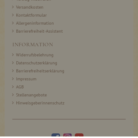
Versandkosten
Kontaktformular
Allergeninformation
Barrierefreiheit-Assistent
INFORMATION
Widerrufsbelehrung
Datenschutzerklärung
Barrierefreiheitserklärung
Impressum
AGB
Stellenangebote
Hinweisgeberinnenschutz