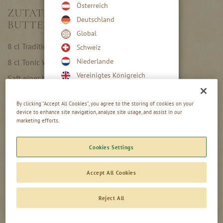
Österreich
ZUTATEN FÜR DEN MADAME
Deutschland
BUTTERFLY:
Global
8 cl Traditionslikör Kirschblüte
Schweiz
Niederlande
8 cl Tonic Water
Vereinigtes Königreich
Saft einer halben Limette
viele Eiswürfel
By clicking “Accept All Cookies”, you agree to the storing of cookies on your
frische Minzblätter
device to enhance site navigation, analyze site usage, and assist in our
marketing efforts.
Cookies Settings
IN 2 EINFACHEN SCHRITTEN
Accept All Cookies
ZUBEREITET:
Reject All