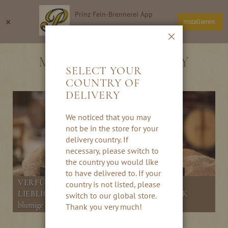
Direkt
Prinz Fein-Brennerei App
zum
Suche
Wa
×
Installieren
Inhalt
Thomas Prinz GmbH
Schließen
MADAME BUTTERFLY
SELECT YOUR
COUNTRY OF
DELIVERY
We noticed that you may
not be in the store for your
delivery country. If
necessary, please switch to
the country you would like
to have delivered to. If your
VERFÜHRERISCHER LIKÖRGENUSS MIT
country is not listed, please
LIEBLICHEM KIRSCHBLÜTEN-GESCHMACK
switch to our global store.
blumige Likörkomposition mit Kirschblüten Likör
Thank you very much!