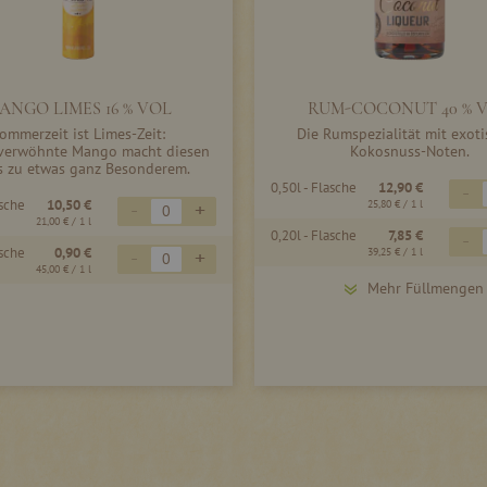
ANGO LIMES 16 % VOL
RUM-COCONUT 40 % 
ommerzeit ist Limes-Zeit:
Die Rumspezialität mit exot
verwöhnte Mango macht diesen
Kokosnuss-Noten.
s zu etwas ganz Besonderem.
0,50l - Flasche
12,90 €
-
asche
10,50 €
-
+
25,80 €
/ 1 l
21,00 €
/ 1 l
0,20l - Flasche
7,85 €
-
asche
0,90 €
-
+
39,25 €
/ 1 l
45,00 €
/ 1 l
Mehr Füllmengen