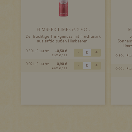
HIMBEER LIMES 16 % VOL
M
Der fruchtige Trinkgenuss mit Fruchtmark
S
aus saftig-süßen Himbeeren.
Sonnen
Lime
0,50l - Flasche
10,50 €
-
+
0,50l - Fl
21,00 €
/ 1 l
0,02l - Flasche
0,90 €
-
+
0,02l - Fl
45,00 €
/ 1 l