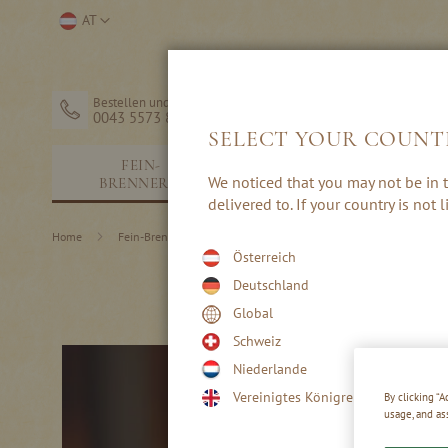
Direkt
Store
AT
zum
auswählen
Inhalt
Bestellen und Hilfe
0043 5573 82203
SELECT YOUR COUNT
FEIN-
SCHNÄPSE &
We noticed that you may not be in t
BRENNEREI
EDELBRÄNDE
delivered to. If your country is not
Home
Fein-Brennerei
Rezepte
Sommer-Cocktails
Österreich
Deutschland
Global
Schweiz
Niederlande
Vereinigtes Königreich
By clicking “
usage, and as