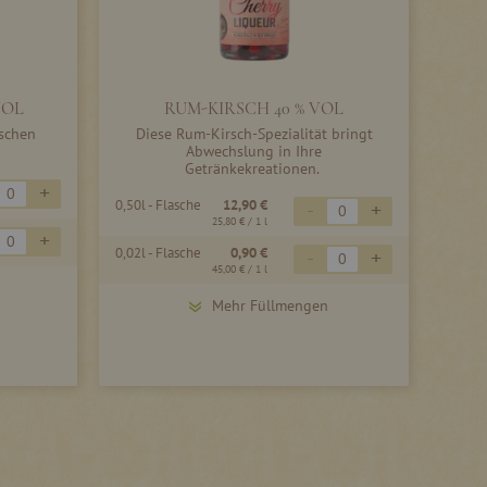
VOL
RUM-KIRSCH 40 % VOL
ischen
Diese Rum-Kirsch-Spezialität bringt
Abwechslung in Ihre
Getränkekreationen.
+
0,50l - Flasche
12,90 €
-
+
25,80 €
/ 1 l
+
0,02l - Flasche
0,90 €
-
+
45,00 €
/ 1 l
Mehr Füllmengen