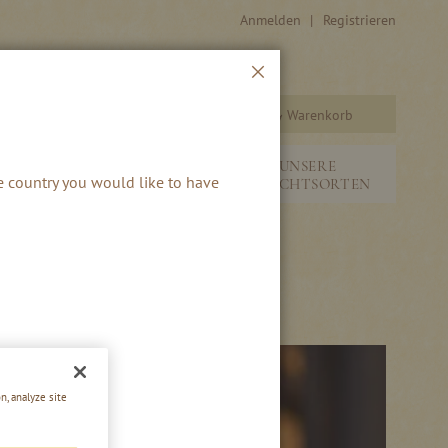
Anmelden
Registrieren
Schließen
Warenkorb
Suche
&
NEUHEITEN &
UNSERE
he country you would like to have
SAISONALES
FRUCHTSORTEN
n, analyze site