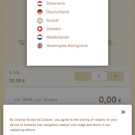
Österreich
Deutschland
Global
Skip
to
Schweiz
the
Niederlande
beginning
WILDER STACHELBEER-
Vereinigtes Königreich
of
GENUSS
the
images
gallery
Gruppiert
1 Stk.
-
+
Produkte
30,30 €
-
Artikel
0,00
inkl. MwSt, zzgl. Versand
€
By clicking “Accept All Cookies”, you agree to the storing of cookies on your
In den Warenkorb
device to enhance site navigation, analyze site usage, and assist in our
marketing efforts.