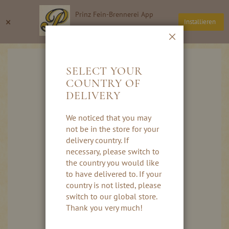
Direkt
Prinz Fein-Brennerei App
zum
Suche
Wa
×
Installieren
Inhalt
Thomas Prinz GmbH
Schließen
Skip
to
SELECT YOUR
the
COUNTRY OF
end
DELIVERY
of
the
images
We noticed that you may
gallery
not be in the store for your
delivery country. If
necessary, please switch to
the country you would like
to have delivered to. If your
country is not listed, please
switch to our global store.
Thank you very much!