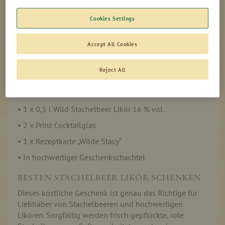
Cookies Settings
Auf Lager
Accept All Cookies
Reject All
PRINZ STACHELBEER GESCHENK
• 1 x 0,5 l Wild Stachelbeer Likör 16 % vol.
• 2 x Prinz Cocktailglas
• 1 x Rezeptkarte „Wilde Stacy“
• In hochwertiger Geschenkschachtel
BESTEN STACHELBEER LIKÖR SCHENKEN
Dieses köstliche Geschenk ist genau das Richtige für
Liebhaber von Stachelbeeren und hochwertigen
Likören. Sorgfältig werden frisch gepflückte, rote