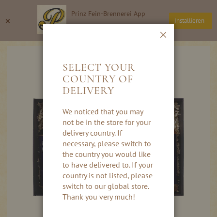
Direkt
Prinz Fein-Brennerei App
zum
Suche
Wa
×
Installieren
Inhalt
Thomas Prinz GmbH
Schließen
Skip
to
SELECT YOUR
the
COUNTRY OF
end
DELIVERY
of
the
images
We noticed that you may
gallery
not be in the store for your
delivery country. If
necessary, please switch to
the country you would like
to have delivered to. If your
country is not listed, please
switch to our global store.
Thank you very much!