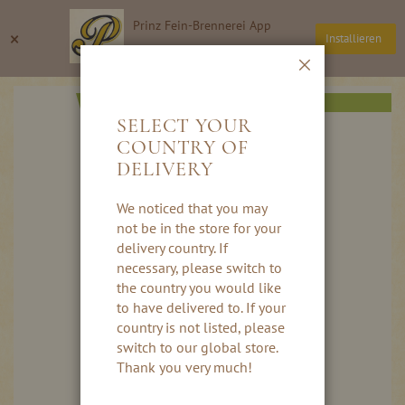
Direkt
Prinz Fein-Brennerei App
zum
Suche
Wa
×
Installieren
Inhalt
Thomas Prinz GmbH
Schließen
Skip
AKTION
to
SELECT YOUR
the
COUNTRY OF
end
DELIVERY
of
the
images
We noticed that you may
gallery
not be in the store for your
delivery country. If
necessary, please switch to
the country you would like
to have delivered to. If your
country is not listed, please
switch to our global store.
Thank you very much!