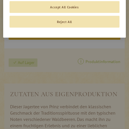
0,00
Accept All Cookies
inkl. MwSt, zzgl. Versand
€
Reject All
In den Warenkorb
Produktinformation
Auf Lager
ZUTATEN AUS EIGENPRODUKTION
Dieser Jagertee von Prinz verbindet den klassischen
Geschmack der Traditionsspirituose mit den typischen
Noten verschiedener Waldbeeren. Das macht ihn zu
einem fruchtigen Erlebnis und zu einer lieblichen