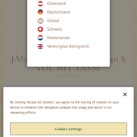
Österreich
Deutschland
Global
Schweiz
Niederlande
Skip
to
Vereinigtes Königreich
the
beginning
JAGERTEE WALDBEERE 40 %
of
VOL MIT TASSE
the
images
gallery
Gruppiert
1,00l - Flasche
Produkte
-
+
16,95 €
-
By clicking “Accept All Cookies”, you agree to the storing of cookies on your
Artikel
16,95 €
/ 1 l
device to enhance site navigation, analyze site usage, and assist in our
marketing efforts.
0,02l - Flasche
-
+
0,90 €
Cookies Settings
45,00 €
/ 1 l