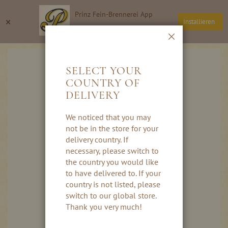
Direkt
Prinz Fein-Brennerei App
zum
Suche
Wa
×
Installieren
Inhalt
Thomas Prinz GmbH
Schließen
Skip
to
SELECT YOUR
the
COUNTRY OF
end
DELIVERY
of
the
images
We noticed that you may
gallery
not be in the store for your
delivery country. If
necessary, please switch to
the country you would like
to have delivered to. If your
country is not listed, please
switch to our global store.
Thank you very much!