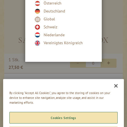
Österreich
Deutschland
Global
Skip
to
Schweiz
the
Niederlande
beginning
SALTED CARAMEL BOX
Vereinigtes Königreich
of
the
images
Gruppiert
1 Stk.
gallery
-
+
Produkte
27,50 €
-
Artikel
0,00
inkl. MwSt, zzgl. Versand
€
By clicking “Accept All Cookies”, you agree to the storing of cookies on your
device to enhance site navigation, analyze site usage, and assist in our
marketing efforts.
In den Warenkorb
Cookies Settings