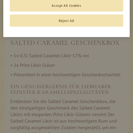
Accept All Cookies
Auf Lager
Reject All
SALTED CARAMEL GESCHENKBOX
• 1x 0,5l Salted Caramel Likör 17% vol
• 2x Prinz Likör Gläser
• Präsentiert in einer hochwertigen Geschenkschachtel
EIN GENUSSERLEBNIS FÜR LIEBHABER
FEINSTER KARAMELLSPEZIALITÄTEN
Entdecken Sie die Salted Caramel Geschenkbox, die
den einzigartigen Geschmack des Salted Caramel
Likörs mit eleganten Prinz Likör Gläsern vereint. Der
Salted Caramel Likör ist aus hochwertigem Rum und
sorgfältig ausgewählten Zutaten hergestellt, um ein