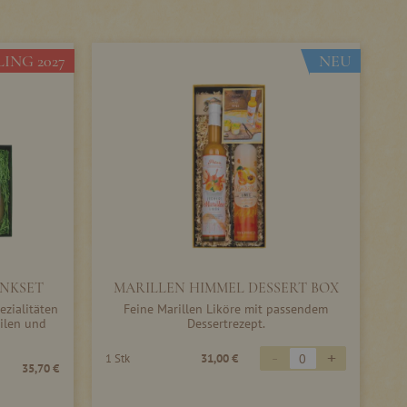
ING 2027
NEU
NKSET
MARILLEN HIMMEL DESSERT BOX
ezialitäten
Feine Marillen Liköre mit passendem
ilen und
Dessertrezept.
-
+
1 Stk
31,00 €
35,70 €