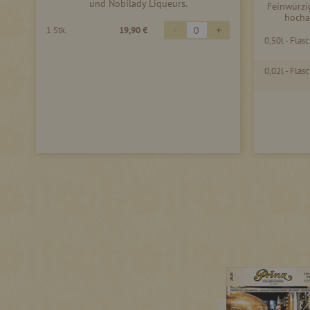
und Nobilady Liqueurs.
Feinwürzig
hocha
-
+
1 Stk.
19,90 €
0,50l - Flas
0,02l - Flas