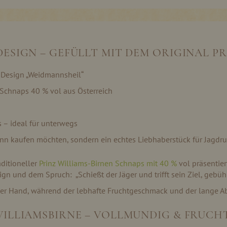
ESIGN – GEFÜLLT MIT DEM ORIGINAL P
-Design „Weidmannsheil“
n Schnaps 40 % vol aus Österreich
– ideal für unterwegs
mann kaufen möchten, sondern ein echtes Liebhaberstück für Jagdr
aditioneller
Prinz Williams-Birnen Schnaps mit 40 %
vol präsentier
 und dem Spruch: „Schießt der Jäger und trifft sein Ziel, gebühr
 der Hand, während der lebhafte Fruchtgeschmack und der lange A
WILLIAMSBIRNE – VOLLMUNDIG & FRUCH