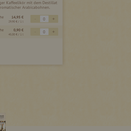
er Kaffeelikör mit dem Destillat
romatischer Arabicabohnen.
che
14,95 €
-
+
29,90 €
/ 1 l
che
0,90 €
-
+
45,00 €
/ 1 l