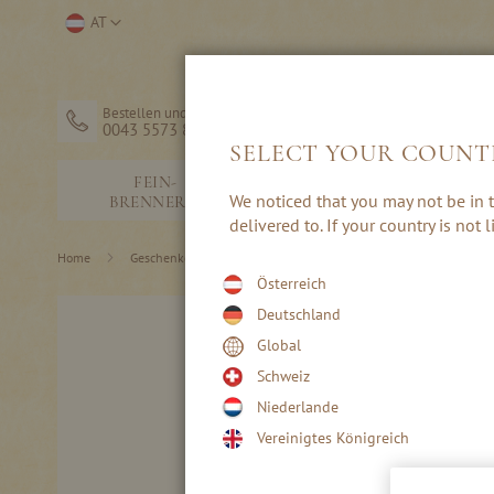
Direkt
Store
AT
zum
auswählen
Inhalt
Bestellen und Hilfe
0043 5573 82203
SELECT YOUR COUNT
FEIN-
SCHNÄPSE &
We noticed that you may not be in t
BRENNEREI
EDELBRÄNDE
delivered to. If your country is not
Home
Geschenke & Zubehör
Genusspakete
Österreich
Skip
Deutschland
to
Global
the
end
Schweiz
of
Niederlande
the
images
Vereinigtes Königreich
gallery