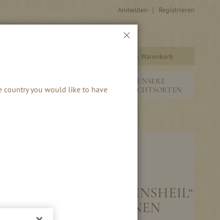
Anmelden
Registrieren
Schließen
Warenkorb
Suche
&
NEUHEITEN &
UNSERE
he country you would like to have
SAISONALES
FRUCHTSORTEN
ACHMANN „WEIDMANNSHEIL“
L) MIT WILLIAMS-BIRNEN