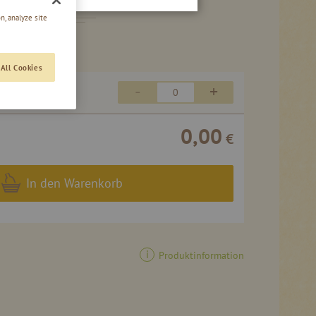
HNAPS 40 % VOL
n, analyze site
All Cookies
15,90 €
-
+
79,50 €
/ 1 l
0,00
€
In den Warenkorb
Produktinformation