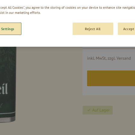
SC
Accept All Cookies”, you agree to the storing of cookies on your device to enhance site navigatio
sist in our marketing efforts.
 Settings
Reject All
Accept 
Gruppiert
0,20l - Flachmann
Produkte
-
Artikel
inkl. MwSt, zzgl. Versand
Auf Lager