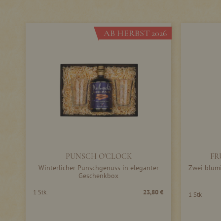
AB HERBST 2026
PUNSCH O'CLOCK
FR
Winterlicher Punschgenuss in eleganter
Zwei blumi
Geschenkbox
1 Stk.
23,80 €
1 Stk