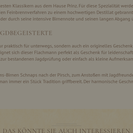
esten Klassikern aus dem Hause Prinz. Für diese Spezialität werde
den Feinbrennverfahren zu einem hochwertigen Destillat gebrannt.
l, der durch seine intensive Birnennote und seinen langen Abgang 
AGDBEGEISTERTE
r praktisch für unterwegs, sondern auch ein originelles Geschenk 
ignet sich dieser Flachmann perfekt als Geschenk für leidenschaf
ur bestandenen Jagdprüfung oder einfach als kleine Aufmerksamkei
s-Birnen Schnaps nach der Pirsch, zum Anstoßen mit Jagdfreunde
an immer ein Stück Tradition griffbereit. Der harmonische Geschma
DAS KÖNNTE SIE AUCH INTERESSIEREN