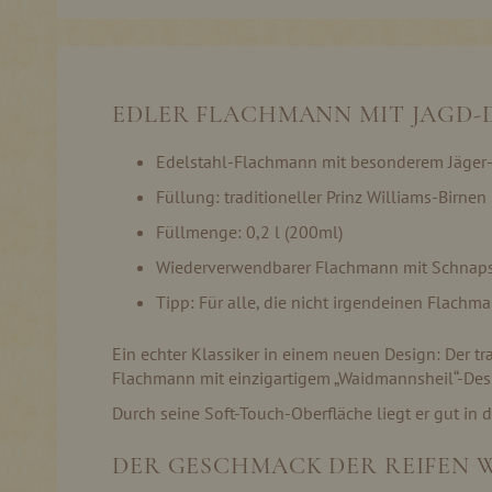
Skip
to
the
beginning
of
EDLER FLACHMANN MIT JAGD-D
the
images
gallery
Edelstahl-Flachmann mit besonderem Jäger
Füllung: traditioneller Prinz Williams-Birne
Füllmenge: 0,2 l (200ml)
Wiederverwendbarer Flachmann mit Schnaps 
Tipp: Für alle, die nicht irgendeinen Flach
Ein echter Klassiker in einem neuen Design: Der tr
Flachmann mit einzigartigem „Waidmannsheil“-Design
Durch seine Soft-Touch-Oberfläche liegt er gut in
DER GESCHMACK DER REIFEN 