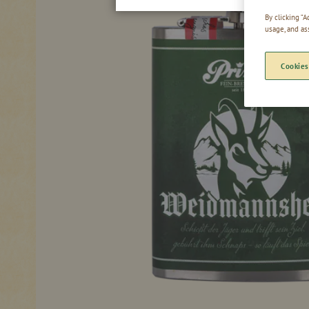
By clicking “
usage, and as
Cookies