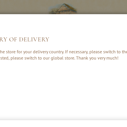
RY OF DELIVERY
LIKÖRE &
KRÄUTER, RUM
GESCHENKE 
he store for your delivery country. If necessary, please switch to t
CREAMS
& PUNSCH
ZUBEHÖR
 listed, please switch to our global store. Thank you very much!
NEU
EDELSTAHL-FL
(CA. 200M