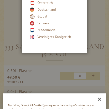
Österreich
Deutschland
Global
Schweiz
Niederlande
Skip
to
Vereinigtes Königreich
the
beginning
333 SAUBIRNE HAFELE BRAND
of
45 % VOL
the
images
gallery
Gruppiert
0,50l - Flasche
Produkte
-
+
49,50 €
-
Artikel
99,00 €
/ 1 l
0,04l - Flasche
-
+
4,50 €
112,50 €
/ 1 l
By clicking “Accept All Cookies”, you agree to the storing of cookies on your