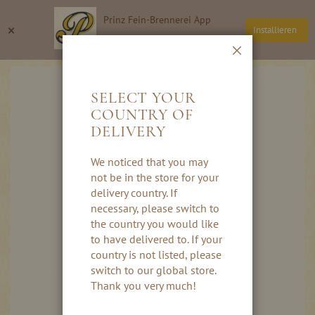
Direkt
Prinz Fein-Brennerei App
zum
Suche
Wa
×
Installieren
Inhalt
Thomas Prinz GmbH
Schließen
Skip
to
SELECT YOUR
the
COUNTRY OF
end
DELIVERY
of
the
images
We noticed that you may
gallery
not be in the store for your
delivery country. If
necessary, please switch to
the country you would like
to have delivered to. If your
country is not listed, please
switch to our global store.
Thank you very much!