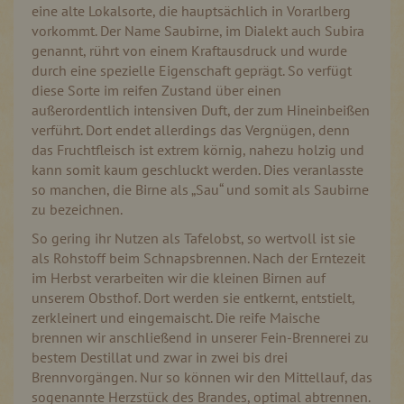
eine alte Lokalsorte, die hauptsächlich in Vorarlberg
vorkommt. Der Name Saubirne, im Dialekt auch Subira
genannt, rührt von einem Kraftausdruck und wurde
durch eine spezielle Eigenschaft geprägt. So verfügt
diese Sorte im reifen Zustand über einen
außerordentlich intensiven Duft, der zum Hineinbeißen
verführt. Dort endet allerdings das Vergnügen, denn
das Fruchtfleisch ist extrem körnig, nahezu holzig und
kann somit kaum geschluckt werden. Dies veranlasste
so manchen, die Birne als „Sau“ und somit als Saubirne
zu bezeichnen.
So gering ihr Nutzen als Tafelobst, so wertvoll ist sie
als Rohstoff beim Schnapsbrennen. Nach der Erntezeit
im Herbst verarbeiten wir die kleinen Birnen auf
unserem Obsthof. Dort werden sie entkernt, entstielt,
zerkleinert und eingemaischt. Die reife Maische
brennen wir anschließend in unserer Fein-Brennerei zu
bestem Destillat und zwar in zwei bis drei
Brennvorgängen. Nur so können wir den Mittellauf, das
sogenannte Herzstück des Brandes, optimal abtrennen.