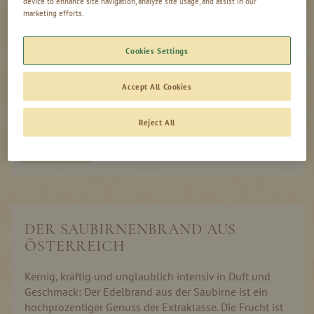
device to enhance site navigation, analyze site usage, and assist in our
marketing efforts.
0,00
inkl. MwSt, zzgl. Versand
€
Cookies Settings
In den Warenkorb
Accept All Cookies
Reject All
Produktinformation
Auf Lager
DER SAUBIRNENBRAND AUS
ÖSTERREICH
Kernig, kräftig und unglaublich intensiv in Duft und
Geschmack: Der Edelbrand aus der Saubirne ist ein
hochprozentiger Genuss der Extraklasse. Die Frucht ist