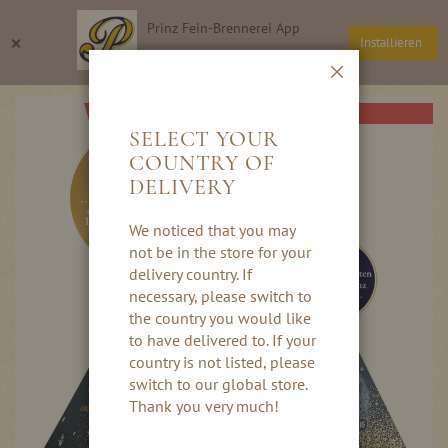
Direkt
Prinz Fein-Brennerei App
zum
Suche
Wa
×
Installieren
Inhalt
Thomas Prinz GmbH
Schließen
Skip
NICHT LIEFERBAR
to
SELECT YOUR
the
COUNTRY OF
end
DELIVERY
of
the
images
We noticed that you may
gallery
not be in the store for your
delivery country. If
necessary, please switch to
the country you would like
to have delivered to. If your
country is not listed, please
switch to our global store.
Thank you very much!