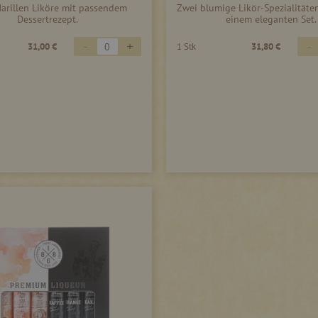
arillen Liköre mit passendem
Zwei blumige Likör-Spezialitäten
Dessertrezept.
einem eleganten Set.
-
+
-
31,00 €
1 Stk
31,80 €