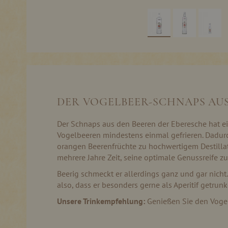
Skip
to
the
beginning
of
the
DER VOGELBEER-SCHNAPS AU
images
gallery
Der Schnaps aus den Beeren der Eberesche hat ein
Vogelbeeren mindestens einmal gefrieren. Dadurc
orangen Beerenfrüchte zu hochwertigem Destillat
mehrere Jahre Zeit, seine optimale Genussreife zu
Beerig schmeckt er allerdings ganz und gar nicht
also, dass er besonders gerne als Aperitif getrunk
Unsere Trinkempfehlung:
Genießen Sie den Vogel