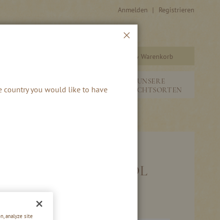
Anmelden
Registrieren
Schließen
Warenkorb
Suche
&
NEUHEITEN &
UNSERE
he country you would like to have
SAISONALES
FRUCHTSORTEN
ER SCHNAPS 40 % VOL
n, analyze site