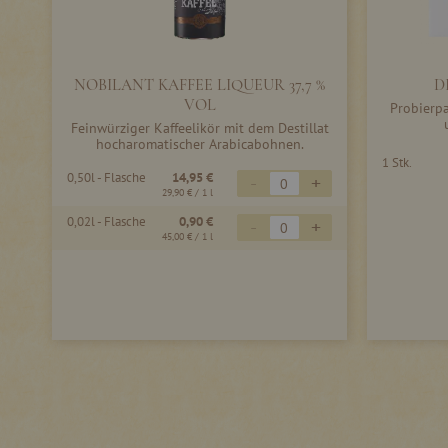
NOBILANT KAFFEE LIQUEUR 37,7 %
D
VOL
Probierpa
Feinwürziger Kaffeelikör mit dem Destillat
hocharomatischer Arabicabohnen.
1 Stk.
0,50l - Flasche
14,95 €
-
+
29,90 €
/ 1 l
0,02l - Flasche
0,90 €
-
+
45,00 €
/ 1 l