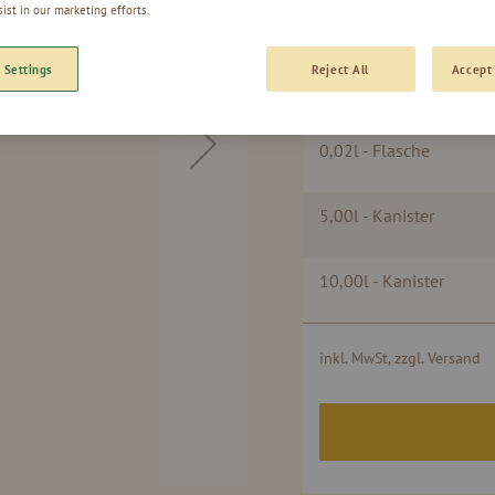
Gruppiert
sist in our marketing efforts.
1,00l - Flasche
Produkte
-
 Settings
Reject All
Accept 
Artikel
0,50l - Flasche
0,02l - Flasche
5,00l - Kanister
10,00l - Kanister
inkl. MwSt, zzgl. Versand