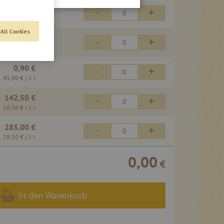
28,50 €
-
+
28,50 €
/ 1 l
All Cookies
15,40 €
-
+
30,80 €
/ 1 l
0,90 €
-
+
45,00 €
/ 1 l
142,50 €
-
+
28,50 €
/ 1 l
285,00 €
-
+
28,50 €
/ 1 l
0,00
€
In den Warenkorb