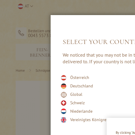
Direkt
Store
AT
zum
auswählen
Inhalt
Bestellen und Hilfe
0043 5573 82203
SELECT YOUR COUNT
FEIN-
SCHNÄPSE &
We noticed that you may not be in t
BRENNEREI
EDELBRÄNDE
delivered to. If your country is not
Home
Schnäpse & Edelbrände
Die traditionellen 40 %igen
Österreich
Skip
Deutschland
to
Global
the
end
Schweiz
of
Niederlande
the
images
Vereinigtes Königreich
gallery
By clicking “