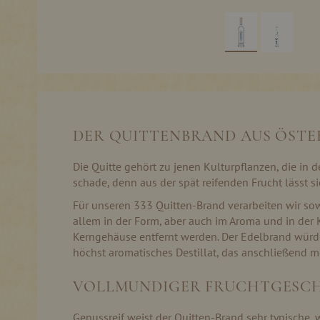
Skip
to
the
beginning
of
DER QUITTENBRAND AUS ÖSTE
the
images
gallery
Die Quitte gehört zu jenen Kulturpflanzen, die in 
schade, denn aus der spät reifenden Frucht lässt
Für unseren 333 Quitten-Brand verarbeiten wir sow
allem in der Form, aber auch im Aroma und in der 
Kerngehäuse entfernt werden. Der Edelbrand würde
höchst aromatisches Destillat, das anschließend me
VOLLMUNDIGER FRUCHTGESC
Genussreif weist der Quitten-Brand sehr typische, 