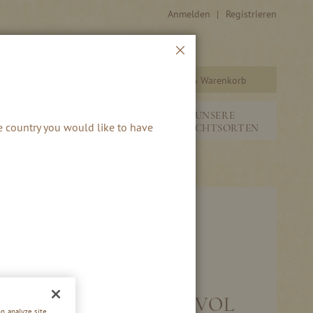
Anmelden
Registrieren
Schließen
Warenkorb
Suche
&
NEUHEITEN &
UNSERE
he country you would like to have
SAISONALES
FRUCHTSORTEN
 HAFELE BRAND 45 % VOL
n, analyze site