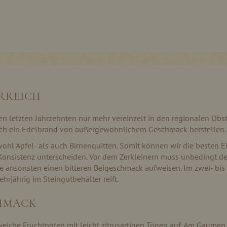
RREICH
den letzten Jahrzehnten nur mehr vereinzelt in den regionalen Obs
 sich ein Edelbrand von außergewöhnlichem Geschmack herstellen.
ohl Apfel- als auch Birnenquitten. Somit können wir die besten Ei
Konsistenz unterscheiden. Vor dem Zerkleinern muss unbedingt der
 ansonsten einen bitteren Beigeschmack aufweisen. Im zwei- bis 
hrjährig im Steingutbehälter reift.
HMACK
weiche Fruchtnoten mit leicht zitrusartigen Tönen auf. Am Gaumen