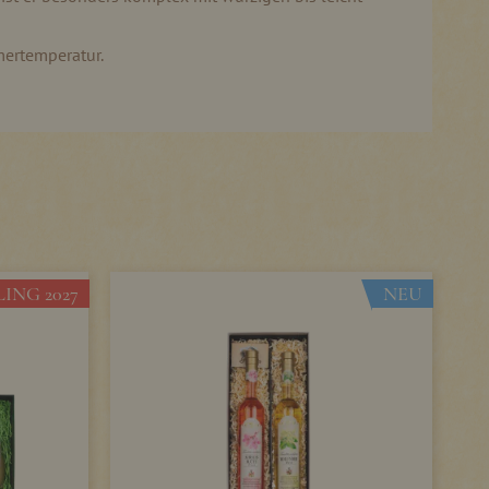
mertemperatur.
ING 2027
NEU