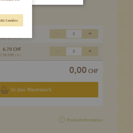
All Cookies
66,60 CHF
-
+
3,20 CHF
/ 1 l
6,70 CHF
-
+
7,50 CHF
/ 1 l
0,00
CHF
In den Warenkorb
Produktinformation