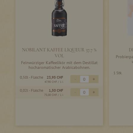
NOBILANT KAFFEE LIQUEUR 37,7 %
D
VOL
Probierpa
Feinwürziger Kaffeelikör mit dem Destillat
hocharomatischer Arabicabohnen.
1 Stk.
0,50l - Flasche
23,95 CHF
-
+
47,90 CHF
/ 1 l
0,02l - Flasche
1,50 CHF
-
+
75,00 CHF
/ 1 l