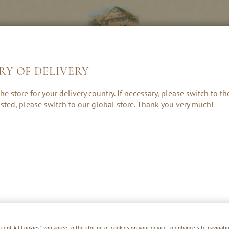
RY OF DELIVERY
LIKÖRE &
KRÄUTER, RUM
GESCHENKE 
he store for your delivery country. If necessary, please switch to t
CREAMS
& PUNSCH
ZUBEHÖR
 listed, please switch to our global store. Thank you very much!
333 QUITTE
Accept All Cookies”, you agree to the storing of cookies on your device to enhance site navigatio