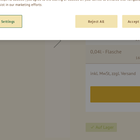
sist in our marketing efforts.
 Settings
Reject All
Accept 
Gruppiert
0,50l - Flasche
Produkte
13
-
Artikel
0,04l - Flasche
16
inkl. MwSt, zzgl. Versand
Auf Lager