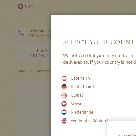
Direkt
Store
CH
zum
auswählen
Inhalt
Bestellen und Hilfe
0043 5573 82203
SELECT YOUR COUNT
FEIN-
SCHNÄPSE &
We noticed that you may not be in t
BRENNEREI
EDELBRÄNDE
delivered to. If your country is not
Home
Schnäpse & Edelbrände
Hafele Brände 333
Österreich
Skip
Deutschland
to
Global
the
end
Schweiz
of
Niederlande
the
images
Vereinigtes Königreich
gallery
By clicking “