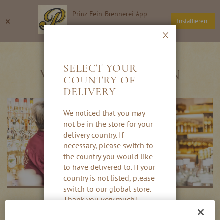
Direkt
Prinz Fein-Brennerei App
zum
Suche
Wa
×
Installieren
Inhalt
Thomas Prinz GmbH
Schließen
AKTUELLE
SELECT YOUR
VERANSTALTUNGEN
COUNTRY OF
DELIVERY
We noticed that you may
not be in the store for your
delivery country. If
necessary, please switch to
the country you would like
to have delivered to. If your
country is not listed, please
switch to our global store.
Thank you very much!
ERLEBEN SIE DIE FEIN-BRENNEREI
PRINZ HAUTNAH!