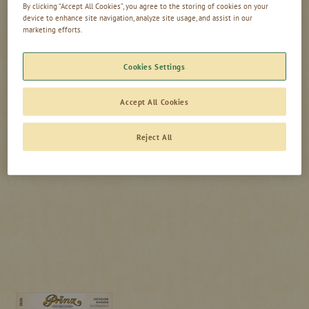
By clicking “Accept All Cookies”, you agree to the storing of cookies on your
Österreich
device to enhance site navigation, analyze site usage, and assist in our
Hier finden Sie alle aktuellen Veranstaltungen in unserer
Deutschland
marketing efforts.
Brennerei – von genussvollen Tastings über stimmungsvolle
Global
Feste bis hin zu exklusiven Brennereiführungen. Tauchen Sie
Schweiz
Cookies Settings
ein in die Welt edler Destillate und sichern Sie sich Ihren
Niederlande
Platz bei unseren Erlebnissen rund um Genuss und
Handwerkskunst.
Accept All Cookies
Vereinigtes Königreich
Infos zu unserem jährlich Hoffest finden Sie
hier
.
Reject All