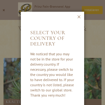
Direkt
Prinz Fein-Brennerei App
zum
Suche
Wa
×
Installieren
Inhalt
Thomas Prinz GmbH
Schließen
WURZELN, ZAPFEN &
SELECT YOUR
KRÄUTER
COUNTRY OF
DELIVERY
We noticed that you may
not be in the store for your
delivery country. If
necessary, please switch to
the country you would like
to have delivered to. If your
country is not listed, please
switch to our global store.
Thank you very much!
KRÄUTERSPEZIALITÄTEN VON PRINZ