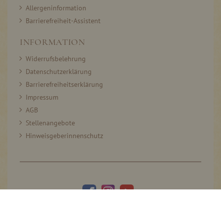
Allergeninformation
Barrierefreiheit-Assistent
INFORMATION
Widerrufsbelehrung
Datenschutzerklärung
Barrierefreiheitserklärung
Impressum
AGB
Stellenangebote
Hinweisgeberinnenschutz
© 2005–2026 Thomas Prinz GmbH. All rights reserved.