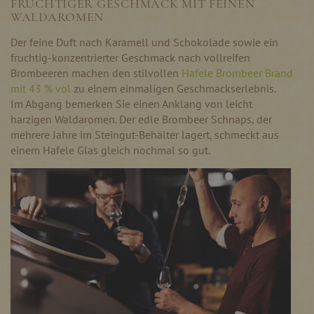
FRUCHTIGER GESCHMACK MIT FEINEN
WALDAROMEN
Der feine Duft nach Karamell und Schokolade sowie ein
fruchtig-konzentrierter Geschmack nach vollreifen
Brombeeren machen den stilvollen
Hafele Brombeer Brand
mit 43 % vol
zu einem einmaligen Geschmackserlebnis.
Im Abgang bemerken Sie einen Anklang von leicht
harzigen Waldaromen. Der edle Brombeer Schnaps, der
mehrere Jahre im Steingut-Behälter lagert, schmeckt aus
einem Hafele Glas gleich nochmal so gut.