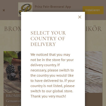
Direkt
Prinz Fein-Brennerei App
zum
Suche
Wa
×
Installieren
Inhalt
Thomas Prinz GmbH
Schließen
BROMBEER SCHNAPS & LIKÖR
SELECT YOUR
COUNTRY OF
DELIVERY
We noticed that you may
not be in the store for your
delivery country. If
necessary, please switch to
the country you would like
to have delivered to. If your
country is not listed, please
switch to our global store.
BROMBEEREN - SÜSS UND SAFTIG
Thank you very much!
Genussvoller Schnaps und Likör aus den dunkelroten