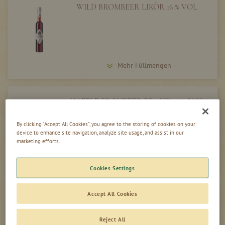
WILD BROMBEER LIKÖR 16 % VOL
Mehr Füllmengen
HAFELE BROMBEER BRAND 43 % VOL
By clicking “Accept All Cookies”, you agree to the storing of cookies on your
device to enhance site navigation, analyze site usage, and assist in our
marketing efforts.
Mehr Füllmengen
Cookies Settings
Accept All Cookies
333 BROMBEERE HAFELE BRAND 45 %
VOL
Reject All