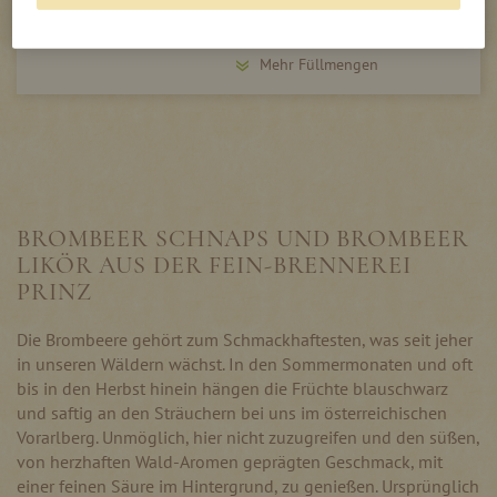
Mehr Füllmengen
BROMBEER SCHNAPS UND BROMBEER
LIKÖR AUS DER FEIN-BRENNEREI
PRINZ
Die Brombeere gehört zum Schmackhaftesten, was seit jeher
in unseren Wäldern wächst. In den Sommermonaten und oft
bis in den Herbst hinein hängen die Früchte blauschwarz
und saftig an den Sträuchern bei uns im österreichischen
Vorarlberg. Unmöglich, hier nicht zuzugreifen und den süßen,
von herzhaften Wald-Aromen geprägten Geschmack, mit
einer feinen Säure im Hintergrund, zu genießen. Ursprünglich