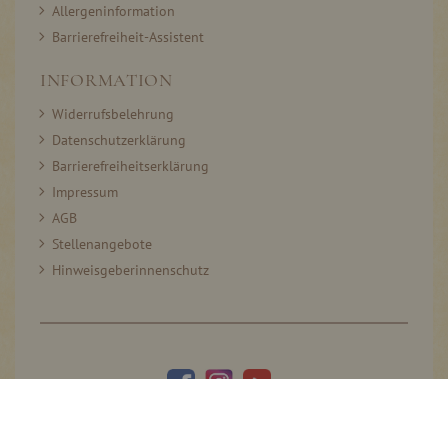
Allergeninformation
Barrierefreiheit-Assistent
INFORMATION
Widerrufsbelehrung
Datenschutzerklärung
Barrierefreiheitserklärung
Impressum
AGB
Stellenangebote
Hinweisgeberinnenschutz
© 2005–2026 Thomas Prinz GmbH. All rights reserved.