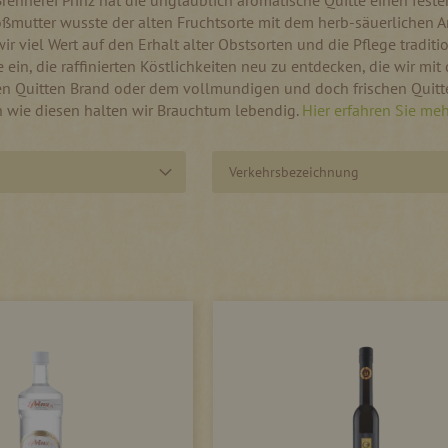
Brennerei Prinz hat die unglaublich aromatische Quitte einen fest
ßmutter wusste der alten Fruchtsorte mit dem herb-säuerlichen Ar
wir viel Wert auf den Erhalt alter Obstsorten und die Pflege trad
e ein, die raffinierten Köstlichkeiten neu zu entdecken, die wir mi
 Quitten Brand oder dem vollmundigen und doch frischen Quitten 
n wie diesen halten wir Brauchtum lebendig.
Hier erfahren Sie meh
Verkehrsbezeichnung