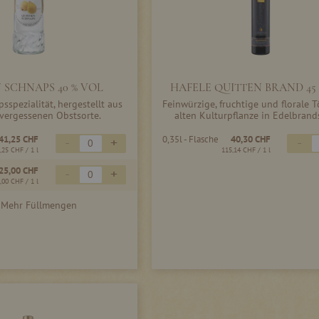
 SCHNAPS 40 % VOL
HAFELE QUITTEN BRAND 45
sspezialität, hergestellt aus
Feinwürzige, fruchtige und florale 
 vergessenen Obstsorte.
alten Kulturpflanze in Edelbrand
41,25 CHF
0,35l - Flasche
40,30 CHF
-
+
-
,25 CHF
/ 1 l
115,14 CHF
/ 1 l
25,00 CHF
-
+
,00 CHF
/ 1 l
Mehr Füllmengen