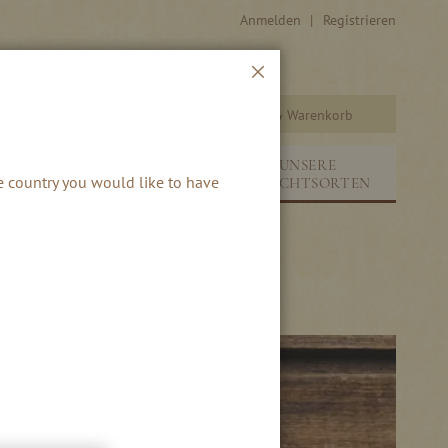
Anmelden
Registrieren
Schließen
Warenkorb
Suche
UNSERE
&
NEUHEITEN &
he country you would like to have
FRUCHTSORTEN
SAISONALES