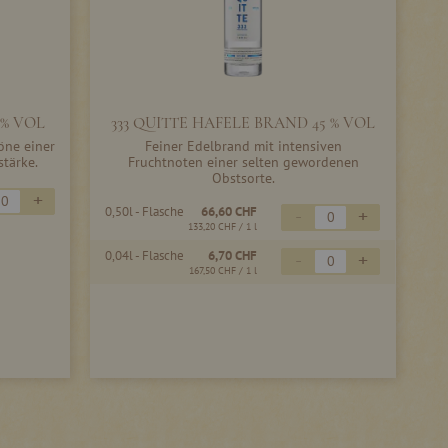
 % VOL
333 QUITTE HAFELE BRAND 45 % VOL
Töne einer
Feiner Edelbrand mit intensiven
stärke.
Fruchtnoten einer selten gewordenen
Obstsorte.
+
0,50l - Flasche
66,60 CHF
-
+
133,20 CHF
/ 1 l
0,04l - Flasche
6,70 CHF
-
+
167,50 CHF
/ 1 l