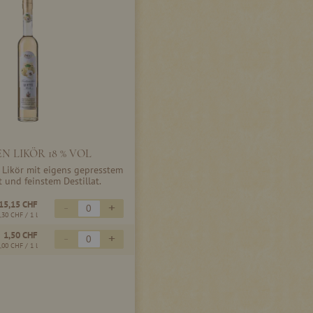
N LIKÖR 18 % VOL
 Likör mit eigens gepresstem
t und feinstem Destillat.
15,15 CHF
-
+
,30 CHF
/ 1 l
1,50 CHF
-
+
,00 CHF
/ 1 l