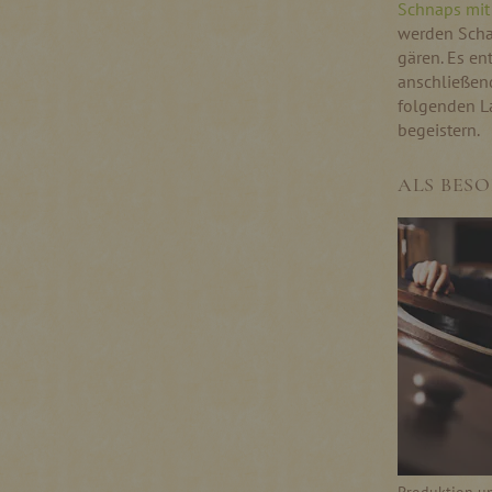
Schnaps mit
werden Schal
gären. Es en
anschließend
folgenden L
begeistern.
ALS BESO
Produktion un