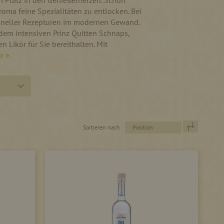
en Platz in den Genießerherzen. Schon
oma feine Spezialitäten zu entlocken. Bei
itioneller Rezepturen im modernen Gewand.
t dem intensiven Prinz Quitten Schnaps,
Likör für Sie bereithalten. Mit
r »
In
Sortieren nach
absteigen
Reihenfol