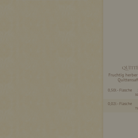
QUITTE
Fruchtig herber
Quittensaf
0,50l - Flasche
30
0,02l - Flasche
75