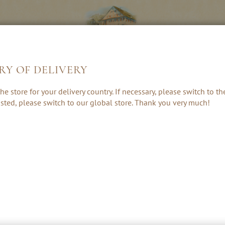
RY OF DELIVERY
LIKÖRE &
KRÄUTER, RUM
GESCHENKE 
he store for your delivery country. If necessary, please switch to t
CREAMS
& PUNSCH
ZUBEHÖR
 listed, please switch to our global store. Thank you very much!
QUITTEN SCHNAPS & LIKÖR