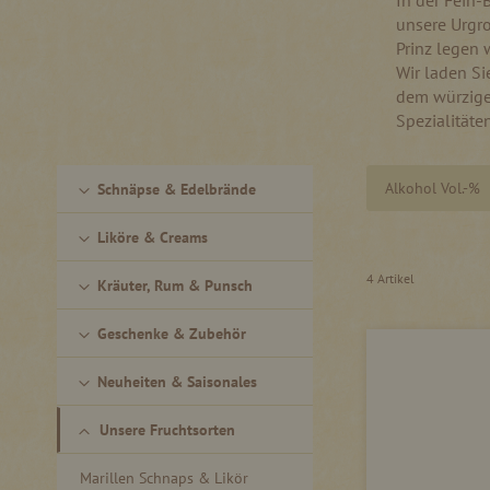
In der Fein-
unsere Urgro
Prinz legen 
Wir laden Si
dem würzigen
Spezialitäte
Alkohol Vol.-%
Schnäpse & Edelbrände
Liköre & Creams
4
Artikel
Kräuter, Rum & Punsch
Geschenke & Zubehör
Neuheiten & Saisonales
Unsere Fruchtsorten
Marillen Schnaps & Likör