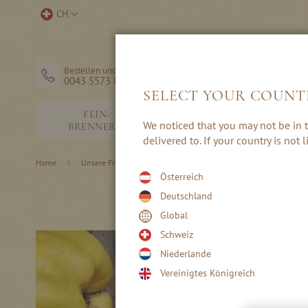
Direkt
Store
CH
zum
auswählen
Inhalt
Bestellen und Hilfe
0043 5573 82203
SELECT YOUR COUNT
FEIN-
SCHNÄPSE &
We noticed that you may not be in t
BRENNEREI
EDELBRÄNDE
delivered to. If your country is not
Home
Unsere Fruchtsorten
Kernobst
Österreich
Deutschland
Global
Schweiz
Niederlande
Vereinigtes Königreich