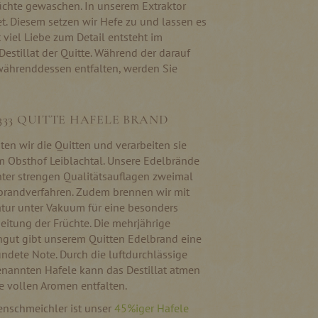
rüchte gewaschen. In unserem Extraktor
t. Diesem setzen wir Hefe zu und lassen es
 viel Liebe zum Detail entsteht im
estillat der Quitte. Während der darauf
währenddessen entfalten, werden Sie
333 QUITTE HAFELE BRAND
ten wir die Quitten und verarbeiten sie
m Obsthof Leiblachtal. Unsere Edelbrände
unter strengen Qualitätsauflagen zweimal
brandverfahren. Zudem brennen wir mit
atur unter Vakuum für eine besonders
itung der Früchte. Die mehrjährige
ngut gibt unserem Quitten Edelbrand eine
ndete Note. Durch die luftdurchlässige
nannten Hafele kann das Destillat atmen
e vollen Aromen entfalten.
nschmeichler ist unser
45%iger Hafele