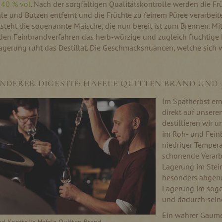
 40 % vol
. Nach der sorgfältigen Qualitätskontrolle werden die F
e und Butzen entfernt und die Früchte zu feinem Püree verarbeite
tsteht die sogenannte Maische, die nun bereit ist zum Brennen. Mit
en Feinbrandverfahren das herb-würzige und zugleich fruchtige D
agerung ruht das Destillat. Die Geschmacksnuancen, welche sich 
NDERER DIGESTIF: HAFELE QUITTEN BRAND UND 
Im Spätherbst ern
direkt auf unsere
destillieren wir 
im Roh- und Fein
niedriger Temper
schonende Verarbe
Lagerung im Stei
besonders abgeru
Lagerung im soge
und dadurch sein
Ein wahrer Gaume
d Kontrolle Hafele Quitten Brand