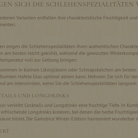
GEN SICH DIE SCHLEHENSPEZIALITÄTEN 
iedenen Varianten entfalten ihre charakteristische Fruchtigkeit u
menten.
n zeigen die Schlehenspezialitäten ihren authentischen Charakter.
n am besten leicht gekühlt, während die gewürzten Winterkompos
temperatur voll zur Geltung bringen.
 kommen in kleinen Likörgläsern oder Schnapskelchen am besten 
formten Hafele Glas optimal atmen kann. Nehmen Sie sich für den 
nd am intensivsten, wenn Sie die Schlehenspezialitäten langsam 
KTAILS UND LONGDRINKS
ör verleiht Cocktails und Longdrinks eine fruchtige Tiefe. In Kom
h erfrischende Longdrinks kreieren, bei denen die herbe Fruchtigk
säure bildet. Die Gamsblut Winter-Edition harmoniert wunderbar 
ERT