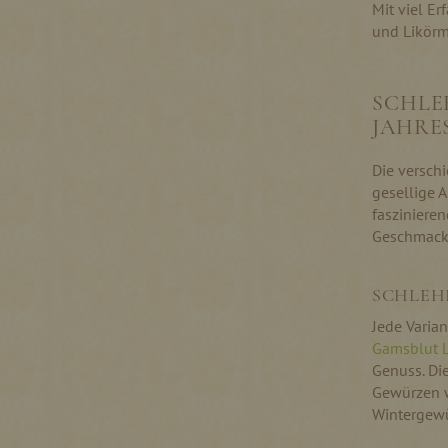
Mit viel E
und Likörm
SCHLE
JAHRE
Die versch
gesellige A
faszinieren
Geschmacks
SCHLEH
Jede Varian
Gamsblut L
Genuss. Di
Gewürzen 
Wintergewü