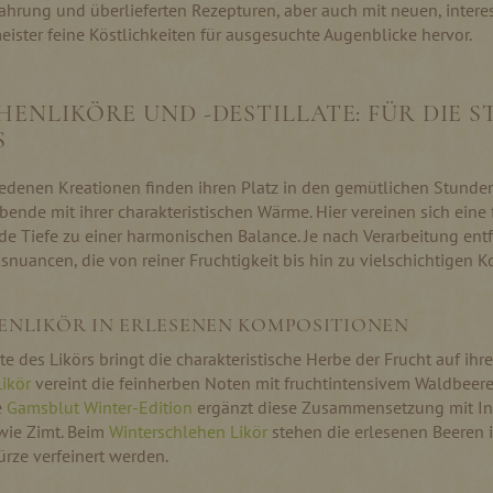
rfahrung und überlieferten Rezepturen, aber auch mit neuen, inter
eister feine Köstlichkeiten für ausgesuchte Augenblicke hervor.
HENLIKÖRE UND -DESTILLATE: FÜR DIE S
S
iedenen Kreationen finden ihren Platz in den gemütlichen Stunden
bende mit ihrer charakteristischen Wärme. Hier vereinen sich ein
de Tiefe zu einer harmonischen Balance. Je nach Verarbeitung entf
nuancen, die von reiner Fruchtigkeit bis hin zu vielschichtigen 
ENLIKÖR IN ERLESENEN KOMPOSITIONEN
te des Likörs bringt die charakteristische Herbe der Frucht auf ihr
ikör
vereint die feinherben Noten mit fruchtintensivem Waldbeere
e
Gamsblut Winter-Edition
ergänzt diese Zusammensetzung mit In
wie Zimt. Beim
Winterschlehen Likör
stehen die erlesenen Beeren 
rze verfeinert werden.