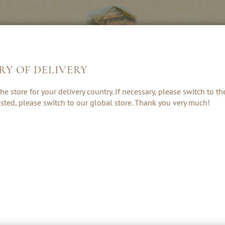
RY OF DELIVERY
LIKÖRE &
KRÄUTER, RUM
GESCHENKE 
he store for your delivery country. If necessary, please switch to t
CREAMS
& PUNSCH
ZUBEHÖR
 listed, please switch to our global store. Thank you very much!
SCHLEHEN SCHNAPS & LIKÖR