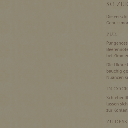
SO ZEI
Die versch
Genussmo
PUR
Pur genosse
Beerennote
bei Zimmer
Die Liköre
bauchig ge
Nuancen si
IN COC
Schlehenlik
lassen sic
zur Kohlen
ZU DESS