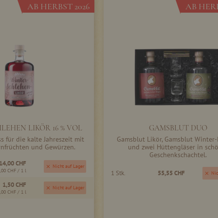
AB HERBST 2026
AB HERB
EHEN LIKÖR 16 % VOL
GAMSBLUT DUO
s für die kalte Jahreszeit mit
Gamsblut Likör, Gamsblut Winter-
nfrüchten und Gewürzen.
und zwei Hüttengläser in sch
Geschenkschachtel.
14,00 CHF
Nicht auf Lager
,00 CHF
/ 1 l
1 Stk.
55,55 CHF
Nic
1,50 CHF
Nicht auf Lager
,00 CHF
/ 1 l