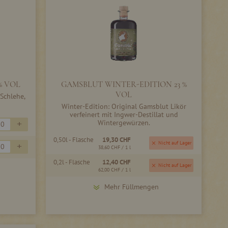
% VOL
GAMSBLUT WINTER-EDITION 23 %
VOL
 Schlehe,
Winter-Edition: Original Gamsblut Likör
verfeinert mit Ingwer-Destillat und
+
Wintergewürzen.
0,50l - Flasche
19,30 CHF
Nicht auf Lager
+
38,60 CHF
/ 1 l
0,2l - Flasche
12,40 CHF
Nicht auf Lager
62,00 CHF
/ 1 l
Mehr Füllmengen