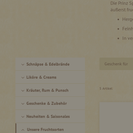
Die Prinz S
äußerst fr
Herge
Feinh
In ve
Geschenk für
Schnäpse & Edelbrände
Liköre & Creams
5
Artikel
Kräuter, Rum & Punsch
Geschenke & Zubehör
Neuheiten & Saisonales
Unsere Fruchtsorten