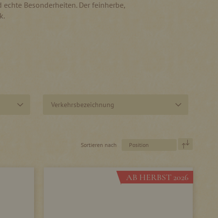
nd echte Besonderheiten. Der feinherbe,
k.
Verkehrsbezeichnung
In
Sortieren nach
absteigen
Reihenfol
AB HERBST 2026