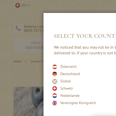
Direkt
Store
CH
zum
auswählen
Inhalt
Bestellen und Hilfe
0043 5573 82203
SELECT YOUR COUNT
FEIN-
SCHNÄPSE &
We noticed that you may not be in t
BRENNEREI
EDELBRÄNDE
delivered to. If your country is not
Home
Unsere Fruchtsorten
Steinobst
Österreich
Deutschland
Global
Schweiz
Niederlande
Vereinigtes Königreich