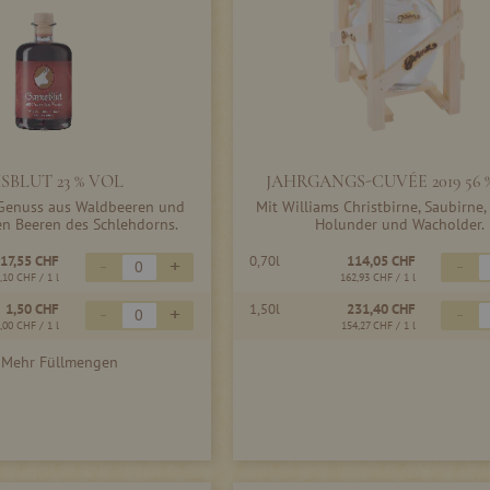
SBLUT 23 % VOL
JAHRGANGS-CUVÉE 2019 56 
 Genuss aus Waldbeeren und
Mit Williams Christbirne, Saubirne,
en Beeren des Schlehdorns.
Holunder und Wacholder.
17,55 CHF
0,70l
114,05 CHF
-
+
-
,10 CHF
/ 1 l
162,93 CHF
/ 1 l
1,50 CHF
1,50l
231,40 CHF
-
+
-
,00 CHF
/ 1 l
154,27 CHF
/ 1 l
Mehr Füllmengen