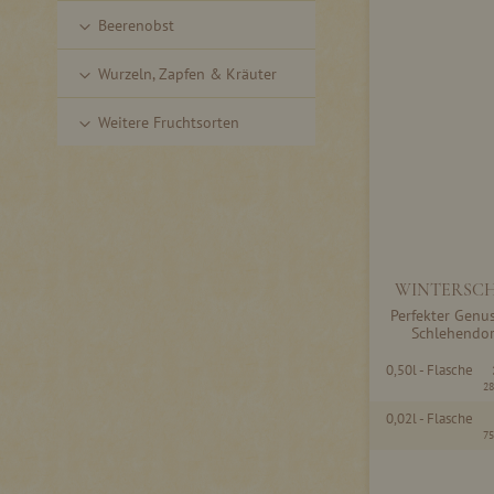
Beerenobst
Wurzeln, Zapfen & Kräuter
Weitere Fruchtsorten
WINTERSCHL
Perfekter Genus
Schlehendor
0,50l - Flasche
28
0,02l - Flasche
75