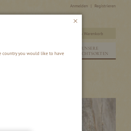
Anmelden
Registrieren
Schließen
Warenkorb
Suche
UNSERE
&
NEUHEITEN &
he country you would like to have
FRUCHTSORTEN
SAISONALES