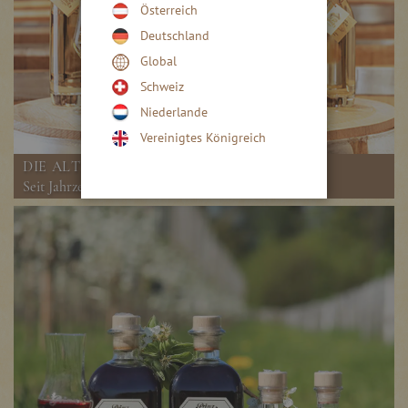
Österreich
Deutschland
Global
Schweiz
Niederlande
Vereinigtes Königreich
DIE ALTEN SORTEN
Seit Jahrzehnten mit original 41 % vol