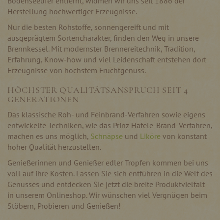
Bodenseeufer entfernt, widmen wir uns seit 1886 der
Herstellung hochwertiger Erzeugnisse.
Nur die besten Rohstoffe, sonnengereift und mit
ausgeprägtem Sortencharakter, finden den Weg in unsere
Brennkessel. Mit modernster Brennereitechnik, Tradition,
Erfahrung, Know-how und viel Leidenschaft entstehen dort
Erzeugnisse von höchstem Fruchtgenuss.
HÖCHSTER QUALITÄTSANSPRUCH SEIT 4
GENERATIONEN
Das klassische Roh- und Feinbrand-Verfahren sowie eigens
entwickelte Techniken, wie das Prinz Hafele-Brand-Verfahren,
machen es uns möglich,
Schnäpse
und
Liköre
von konstant
hoher Qualität herzustellen.
Genießerinnen und Genießer edler Tropfen kommen bei uns
voll auf ihre Kosten. Lassen Sie sich entführen in die Welt des
Genusses und entdecken Sie jetzt die breite Produktvielfalt
in unserem Onlineshop. Wir wünschen viel Vergnügen beim
Stöbern, Probieren und Genießen!