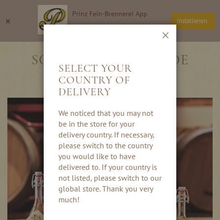
Direkt
Prinz Fein-Brennerei App
zum
Suche
Wa
×
Installieren
Inhalt
Thomas Prinz GmbH
Schließen
SCHNAPS, DER FREUDE
SELECT YOUR
MACHT!
COUNTRY OF
DELIVERY
We noticed that you may not
be in the store for your
delivery country. If necessary,
please switch to the country
you would like to have
delivered to. If your country is
not listed, please switch to our
global store. Thank you very
much!