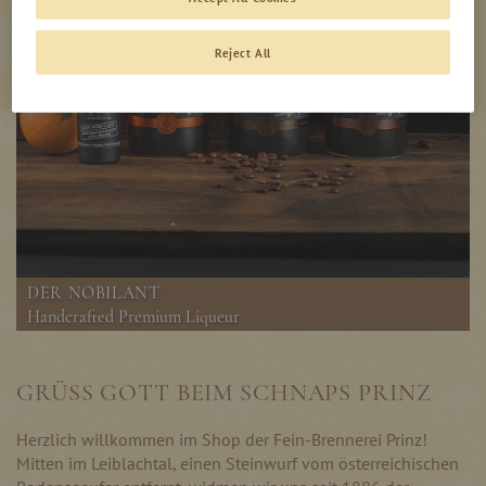
Reject All
DER NOBILANT
Handcrafted Premium Liqueur
GRÜSS GOTT BEIM SCHNAPS PRINZ
Herzlich willkommen im Shop der Fein-Brennerei Prinz!
Mitten im Leiblachtal, einen Steinwurf vom österreichischen