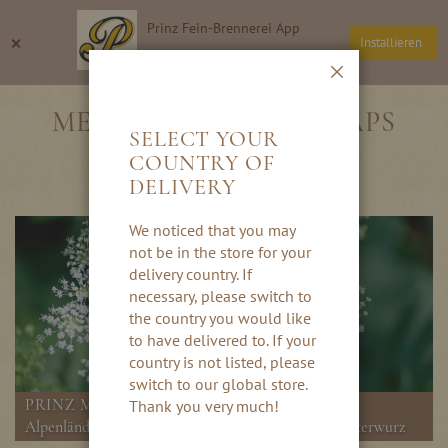
Direkt
Prinz Fein-Brennerei App
zum
Suche
Wa
×
Installieren
Inhalt
Thomas Prinz GmbH
Schließen
MEISTERWURZ SCHNAPS
SELECT YOUR
COUNTRY OF
DELIVERY
We noticed that you may
not be in the store for your
delivery country. If
necessary, please switch to
the country you would like
to have delivered to. If your
country is not listed, please
switch to our global store.
PRINZ MEISTERWURZ SCHNAPS
Thank you very much!
Alpenländische Spezialität aus den Wurzeln der Meisterwurz