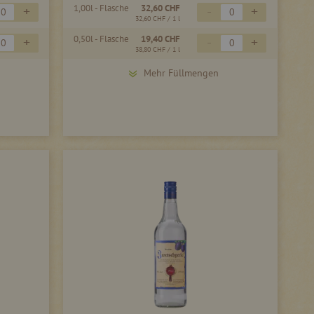
1,00l - Flasche
32,60 CHF
+
-
+
32,60 CHF
/ 1 l
0,50l - Flasche
19,40 CHF
+
-
+
38,80 CHF
/ 1 l
Mehr Füllmengen