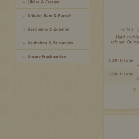
Liköre & Creams
Kräuter, Rum & Punsch
Geschenke & Zubehör
HONIG Q
Herrlich mil
saftigen Quit
Neuheiten & Saisonales
Unsere Fruchtsorten
1,00l - Flasche
3
0,50l - Flasche
40