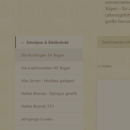
sonnenverwö
%igen – für 
Lebensgefühl
große Genuss
Geschmacksric
Schnäpse & Edelbrände
Die fruchtigen 34 %igen
17
Artikel
Die traditionellen 40 %igen
Alte Sorten - Holzfass gelagert
Hafele Brände - Steingut gereift
Hafele Brände 333
Jahrgangs-Cuvées