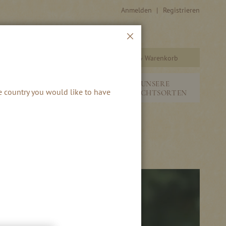
Anmelden
Registrieren
Schließen
Warenkorb
Suche
&
NEUHEITEN &
UNSERE
he country you would like to have
SAISONALES
FRUCHTSORTEN