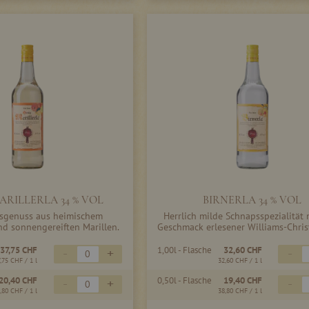
ARILLERLA 34 % VOL
BIRNERLA 34 % VOL
sgenuss aus heimischem
Herrlich milde Schnapsspezialität
d sonnengereiften Marillen.
Geschmack erlesener Williams-Chris
37,75 CHF
1,00l - Flasche
32,60 CHF
-
+
-
7,75 CHF
/ 1 l
32,60 CHF
/ 1 l
20,40 CHF
0,50l - Flasche
19,40 CHF
-
+
-
,80 CHF
/ 1 l
38,80 CHF
/ 1 l