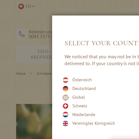
Direkt
Store
CH
zum
auswählen
Inhalt
Bestellen und Hilfe
0043 5573 82203
SELECT YOUR COUNT
SCHNÄPSE &
FEIN-
We noticed that you may not be in t
EDELBRÄNDE
BRENNEREI
delivered to. If your country is not
Home
Schnäpse & Edelbrände
Österreich
Deutschland
Global
Schweiz
Niederlande
Vereinigtes Königreich