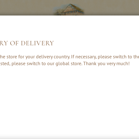
RY OF DELIVERY
LIKÖRE &
KRÄUTER, RUM
GESCHENKE 
he store for your delivery country. If necessary, please switch to t
CREAMS
& PUNSCH
ZUBEHÖR
 listed, please switch to our global store. Thank you very much!
DIE FRUCHTIGEN 34 %IGEN