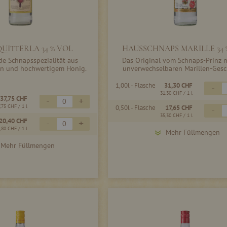
UITTERLA 34 % VOL
HAUSSCHNAPS MARILLE 34 
de Schnapsspezialität aus
Das Original vom Schnaps-Prinz 
ten und hochwertigem Honig.
unverwechselbaren Marillen-Ges
1,00l - Flasche
31,30 CHF
-
31,30 CHF
/ 1 l
37,75 CHF
-
+
7,75 CHF
/ 1 l
0,50l - Flasche
17,65 CHF
-
35,30 CHF
/ 1 l
20,40 CHF
-
+
,80 CHF
/ 1 l
Mehr Füllmengen
Mehr Füllmengen