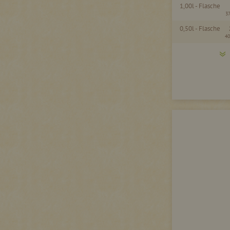
1,00l - Flasche
3
0,50l - Flasche
40