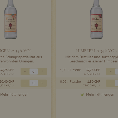
GERLA 34 % VOL
HIMBEERLA 34 % VOL
sche Schnapsspezialität aus
Mit dem Destillat und sortentyp
verwöhnten Orangen.
Geschmack erlesener Himbeer
37,75 CHF
1,00l - Flasche
37,75 CHF
-
+
-
7,75 CHF
/ 1 l
37,75 CHF
/ 1 l
20,40 CHF
0,02l - Flasche
1,50 CHF
-
+
-
,80 CHF
/ 1 l
75,00 CHF
/ 1 l
Mehr Füllmengen
Mehr Füllmengen