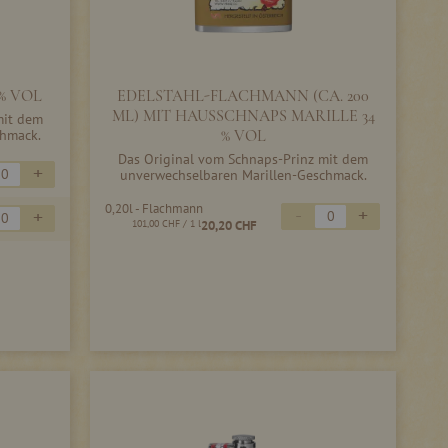
% VOL
EDELSTAHL-FLACHMANN (CA. 200
ML) MIT HAUSSCHNAPS MARILLE 34
mit dem
chmack.
% VOL
Das Original vom Schnaps-Prinz mit dem
+
unverwechselbaren Marillen-Geschmack.
0,20l - Flachmann
-
+
+
101,00 CHF
/ 1 l
20,20 CHF