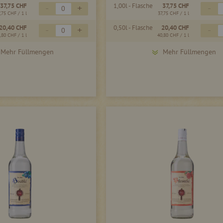
37,75 CHF
1,00l - Flasche
37,75 CHF
-
+
-
7,75 CHF
/ 1 l
37,75 CHF
/ 1 l
20,40 CHF
0,50l - Flasche
20,40 CHF
-
+
-
,80 CHF
/ 1 l
40,80 CHF
/ 1 l
Mehr Füllmengen
Mehr Füllmengen