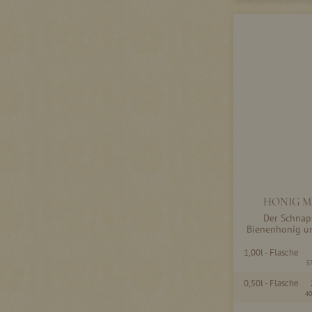
HONIG M
Der Schnap
Bienenhonig un
1,00l - Flasche
3
0,50l - Flasche
40