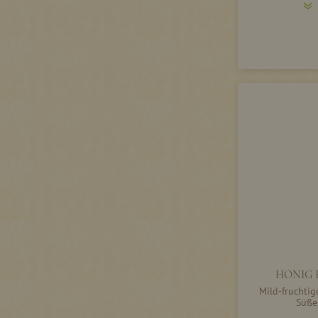
HONIG 
Mild-fruchtig
Süße