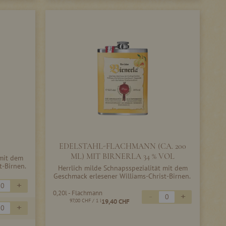
EDELSTAHL-FLACHMANN (CA. 200
ML) MIT BIRNERLA 34 % VOL
 mit dem
t-Birnen.
Herrlich milde Schnapsspezialität mit dem
Geschmack erlesener Williams-Christ-Birnen.
+
0,20l - Flachmann
-
+
97,00 CHF
/ 1 l
19,40 CHF
+