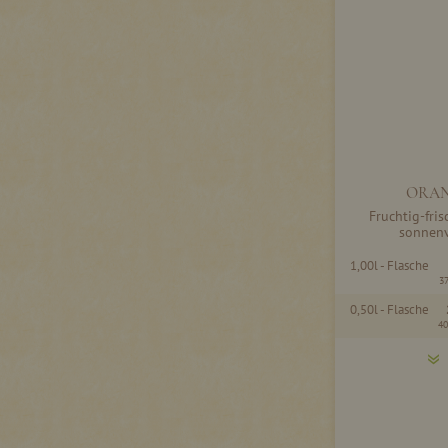
ORAN
Fruchtig-fri
sonnen
1,00l - Flasche
3
0,50l - Flasche
40