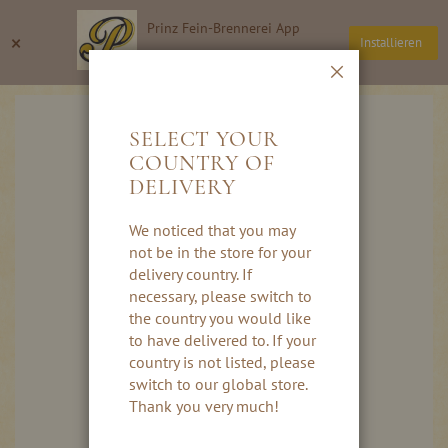
Direkt
Prinz Fein-Brennerei App
zum
Suche
Wa
×
Installieren
Inhalt
Thomas Prinz GmbH
Schließen
Skip
to
SELECT YOUR
the
COUNTRY OF
end
DELIVERY
of
the
images
We noticed that you may
gallery
not be in the store for your
delivery country. If
necessary, please switch to
the country you would like
to have delivered to. If your
country is not listed, please
switch to our global store.
Thank you very much!