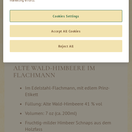
In den Warenkorb
Cookies Settings
Accept All Cookies
Produktinformation
Auf Lager
Reject All
ALTE WALD-HIMBEERE IM
FLACHMANN
Im Edelstahl-Flachmann, mit edlem Prinz-
Etikett
Füllung: Alte Wald-Himbeere 41 % vol
Volumen: 7 oz (ca. 200ml)
Fruchtig-milder Himbeer Schnaps aus dem
Holzfass