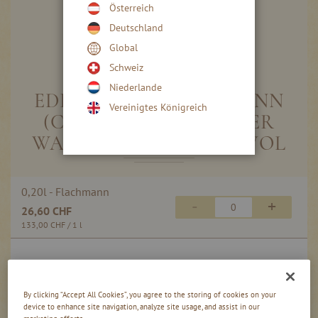
Österreich
Deutschland
Global
Skip
to
Schweiz
the
Niederlande
beginning
EDELSTAHL-FLACHMANN
Vereinigtes Königreich
of
(CA. 200 ML) MIT ALTER
the
images
WALD-HIMBEERE 41 % VOL
gallery
Gruppiert
0,20l - Flachmann
Produkte
-
+
26,60 CHF
-
Artikel
133,00 CHF
/ 1 l
0,00
inkl. MwSt, zzgl. Versand
CHF
By clicking “Accept All Cookies”, you agree to the storing of cookies on your
device to enhance site navigation, analyze site usage, and assist in our
marketing efforts.