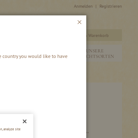
Anmelden
Registrieren
Schließen
Warenkorb
Suche
&
NEUHEITEN &
UNSERE
he country you would like to have
SAISONALES
FRUCHTSORTEN
OHN LIKÖR 16 % VOL.
n, analyze site