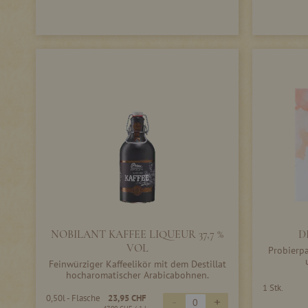
NOBILANT KAFFEE LIQUEUR 37,7 %
D
VOL
Probierpa
Feinwürziger Kaffeelikör mit dem Destillat
hocharomatischer Arabicabohnen.
1 Stk.
0,50l - Flasche
23,95 CHF
-
+