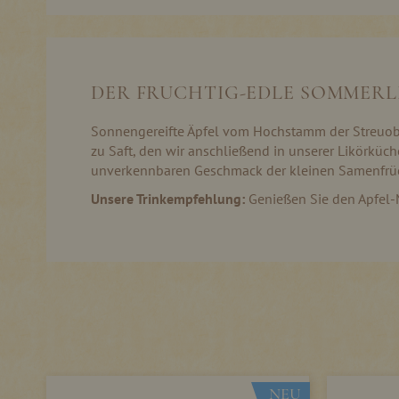
Skip
to
the
beginning
of
DER FRUCHTIG-EDLE SOMMERL
the
images
gallery
Sonnengereifte Äpfel vom Hochstamm der Streuobst
zu Saft, den wir anschließend in unserer Likörküc
unverkennbaren Geschmack der kleinen Samenfrüc
Unsere Trinkempfehlung:
Genießen Sie den Apfel-
NEU