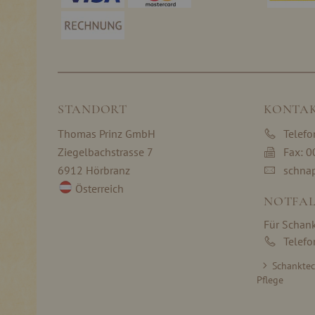
STANDORT
KONTA
Thomas Prinz GmbH
Telef
Ziegelbachstrasse 7
Fax: 
6912 Hörbranz
schna
Österreich
NOTFAL
Für Schan
Telef
Schankte
Pflege