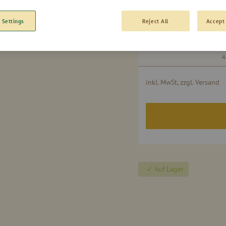
 Settings
Reject All
Accept 
Gruppiert
0,50l - Flasche
Produkte
4
-
Artikel
inkl. MwSt, zzgl. Versand
Auf Lager