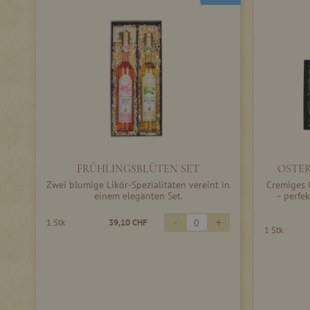
FRÜHLINGSBLÜTEN SET
OSTE
Zwei blumige Likör-Spezialitäten vereint in
Cremiges O
einem eleganten Set.
– perfe
-
+
1 Stk
39,10 CHF
1 Stk