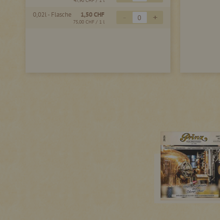
47,90 CHF
/ 1 l
0,02l - Flasche
1,50 CHF
-
+
75,00 CHF
/ 1 l