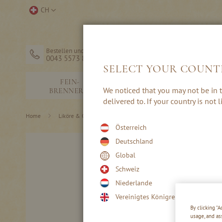
Direkt
Store
CH
zum
auswählen
Inhalt
Bestellen und Hilfe
0043 5573 82203
SELECT YOUR COUNT
FEIN-
SCHNÄPSE &
We noticed that you may not be in t
BRENNEREI
EDELBRÄNDE
delivered to. If your country is not
Home
Liköre & Creams
Klassische Liköre
Österreich
Skip
Deutschland
to
Global
the
end
Schweiz
of
Niederlande
the
images
Vereinigtes Königreich
gallery
By clicking “
usage, and as