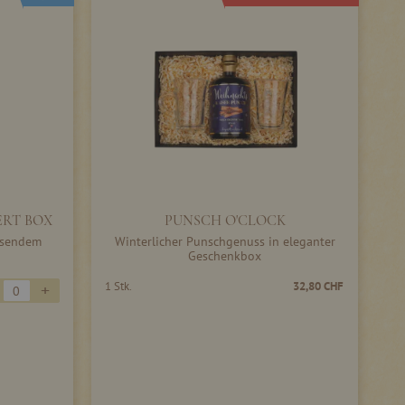
ERT BOX
PUNSCH O'CLOCK
assendem
Winterlicher Punschgenuss in eleganter
Geschenkbox
+
1 Stk.
32,80 CHF