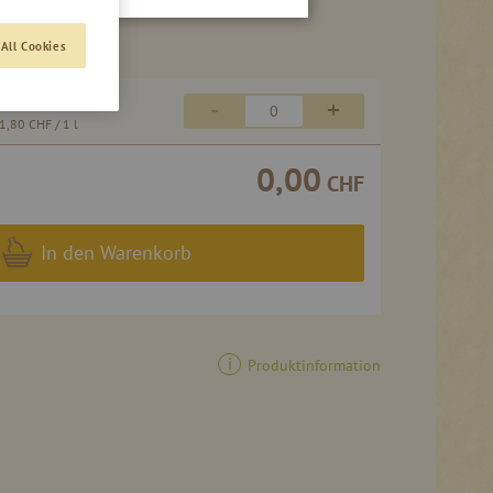
All Cookies
20,90 CHF
-
+
1,80 CHF
/ 1 l
0,00
CHF
In den Warenkorb
Produktinformation