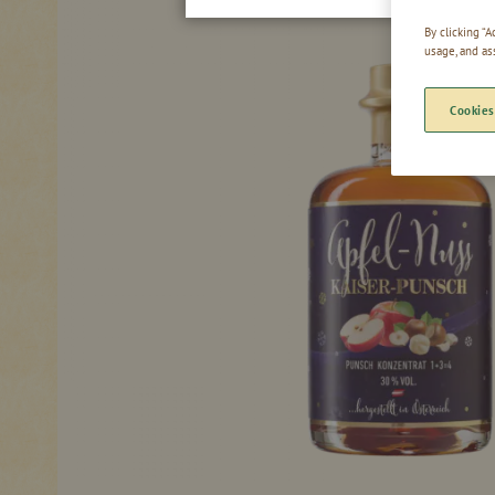
By clicking “
usage, and as
Cookies