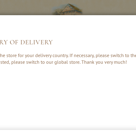
RY OF DELIVERY
LIKÖRE &
KRÄUTER, RUM
GESCHENKE 
he store for your delivery country. If necessary, please switch to t
CREAMS
& PUNSCH
ZUBEHÖR
 listed, please switch to our global store. Thank you very much!