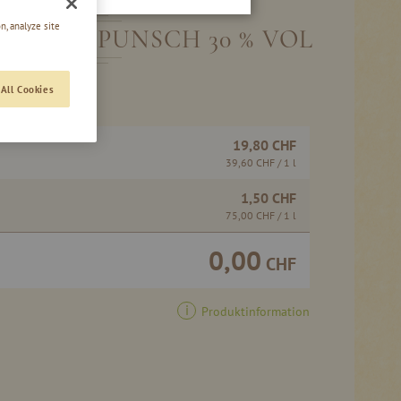
n, analyze site
KAISER-PUNSCH 30 % VOL
All Cookies
19,80 CHF
39,60 CHF
/ 1 l
1,50 CHF
75,00 CHF
/ 1 l
0,00
CHF
Produktinformation