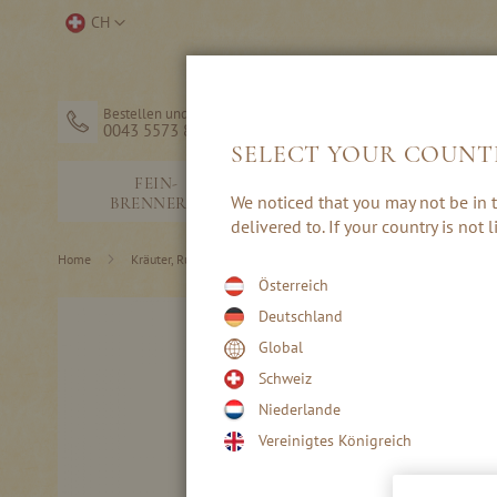
Direkt
Store
CH
zum
auswählen
Inhalt
Bestellen und Hilfe
0043 5573 82203
SELECT YOUR COUNT
FEIN-
SCHNÄPSE &
We noticed that you may not be in t
BRENNEREI
EDELBRÄNDE
delivered to. If your country is not
Home
Kräuter, Rum & Punsch
Punsch
Österreich
Skip
Deutschland
to
Global
the
end
Schweiz
of
Niederlande
the
images
Vereinigtes Königreich
gallery