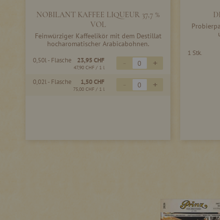
NOBILANT KAFFEE LIQUEUR 37,7 %
D
VOL
Probierpa
Feinwürziger Kaffeelikör mit dem Destillat
hocharomatischer Arabicabohnen.
1 Stk.
0,50l - Flasche
23,95 CHF
-
+
47,90 CHF
/ 1 l
0,02l - Flasche
1,50 CHF
-
+
75,00 CHF
/ 1 l