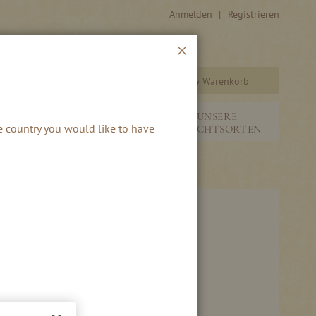
Anmelden
Registrieren
Schließen
Warenkorb
Suche
&
NEUHEITEN &
UNSERE
he country you would like to have
SAISONALES
FRUCHTSORTEN