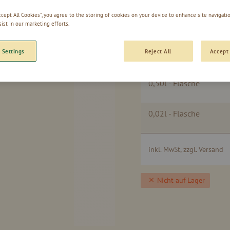
Accept All Cookies”, you agree to the storing of cookies on your device to enhance site navigatio
APFEL-NUSS 
sist in our marketing efforts.
 Settings
Reject All
Accept 
Gruppiert
0,50l - Flasche
Produkte
-
Artikel
0,02l - Flasche
inkl. MwSt, zzgl. Versand
Nicht auf Lager