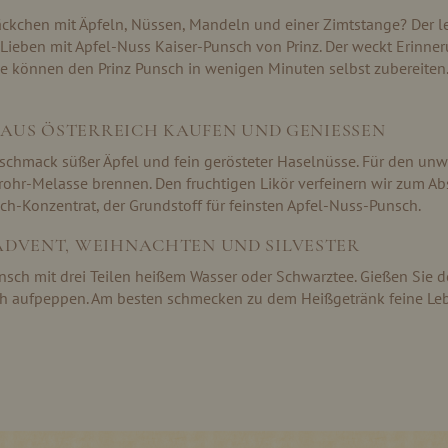
Säckchen mit Äpfeln, Nüssen, Mandeln und einer Zimtstange? Der l
e Lieben mit Apfel-Nuss Kaiser-Punsch von Prinz. Der weckt Erin
 Sie können den Prinz Punsch in wenigen Minuten selbst zubereiten
 AUS ÖSTERREICH KAUFEN UND GENIESSEN
schmack süßer Äpfel und fein gerösteter Haselnüsse. Für den u
rohr-Melasse brennen. Den fruchtigen Likör verfeinern wir zum A
ch-Konzentrat, der Grundstoff für feinsten Apfel-Nuss-Punsch.
ADVENT, WEIHNACHTEN UND SILVESTER
unsch mit drei Teilen heißem Wasser oder Schwarztee. Gießen Sie
sch aufpeppen. Am besten schmecken zu dem Heißgetränk feine Le