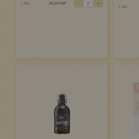
-
+
1 Stk
39,10 CHF
1 Stk