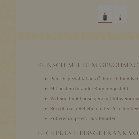
Skip
to
the
beginning
of
the
PUNSCH MIT DEM GESCHMAC
images
gallery
Punschspezialität aus Österreich für Adven
Mit bestem Inländer Rum hergestellt
Verfeinert mit hauseigenem Glühweingew
Rezept: nach Belieben mit 3–5 Teilen he
Zubereitungszeit: ca. 5 Minuten
LECKERES HEISSGETRÄNK V