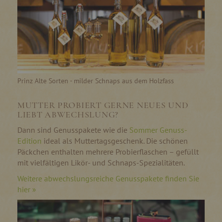
Prinz Alte Sorten - milder Schnaps aus dem Holzfass
MUTTER PROBIERT GERNE NEUES UND
LIEBT ABWECHSLUNG?
Dann sind Genusspakete wie die
Sommer Genuss-
Edition
ideal als Muttertagsgeschenk. Die schönen
Päckchen enthalten mehrere Probierflaschen – gefüllt
mit vielfältigen Likör- und Schnaps-Spezialitäten.
Weitere abwechslungsreiche Genusspakete finden Sie
hier »