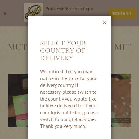
Direkt
Prinz Fein-Brennerei App
zum
Suche
Wa
×
Installieren
Inhalt
Thomas Prinz GmbH
Schließen
BESONDERES ZUM
SELECT YOUR
MUTTERTAG SCHENKEN MIT
COUNTRY OF
PRINZ
DELIVERY
We noticed that you may
not be in the store for your
delivery country. If
necessary, please switch to
the country you would like
to have delivered to. If your
country is not listed, please
switch to our global store.
Thank you very much!