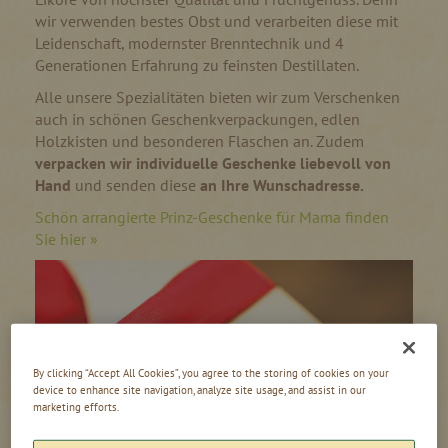
wir verwenden bestes Obst und verarbeiten diese mit
Leidenschaft, modernster Brenntechnik und 4
Generationen Erfahrung zu feinsten Destillaten.
Alle unsere Spezialitäten bieten wir zum Verschenken
auch in schönen Geschenkverpackungen, edlen
Holzkisten und besonderen Flaschen an. Zudem
verpacken wir individuelle Geschenke liebevoll von
Hand
und senden diese
an Ihre Wunschadresse.
Schön arrangierte Prinz-Geschenke für Mama finden
Sie hier »
By clicking “Accept All Cookies”, you agree to the storing of cookies on your
device to enhance site navigation, analyze site usage, and assist in our
marketing efforts.