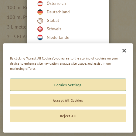
Österreich
100 ml Rum Orange 40 %
Deutschland
100 ml Prinz Inländer Rum 60 %
Global
3 Limetten (frisch gepresster Saft)
Schweiz
2–3 EL Ahornsirup
Niederlande
1 TL Rohrzucker
Vereinigtes Königreich
1 MSP Cayennepfeffer
By clicking “Accept All Cookies”, you agree to the storing of cookies on your
device to enhance site navigation, analyze site usage, and assist in our
marketing efforts.
Cookies Settings
IN CA. 10 MINUTEN ZUBEREITET:
Accept All Cookies
Stellen Sie eine Schüssel in warmes Wasser und geben Sie
den Ahornsirup dazu. Verrühren Sie den Sirup zuerst mit dem
Reject All
Rum. Geben Sie dann die übrigen Zutaten hinzu und nehmen
Sie die Schüssel aus dem Wasserbad.