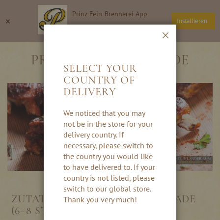
Direkt
Prinz Fein-Brennerei App
zum
Suche
Wa
×
Installieren
Inhalt
Thomas Prinz GmbH
Schließen
PRINZ RUM-MARINADE
SELECT YOUR
COUNTRY OF
DELIVERY
We noticed that you may
not be in the store for your
delivery country. If
necessary, please switch to
the country you would like
to have delivered to. If your
country is not listed, please
switch to our global store.
ZUTATEN FÜR DIE RUM-MARINADE
Thank you very much!
(6–8 STEAKS):